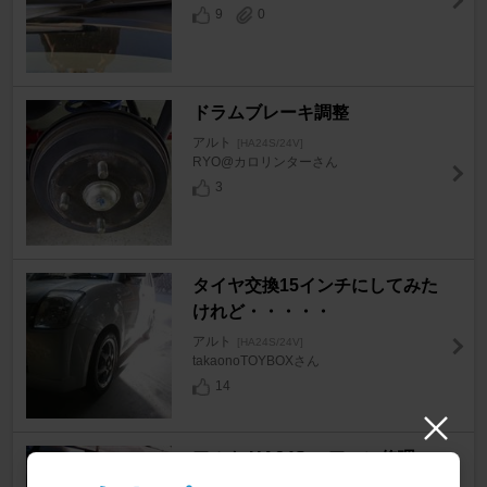
9
0
ドラムブレーキ調整
アルト
[HA24S/24V]
RYO@カロリンターさん
3
タイヤ交換15インチにしてみた
けれど・・・・・
アルト
[HA24S/24V]
takaonoTOYBOXさん
14
アルト HA24S エアコン修理
（コンプレッサ交換・ガスチャ