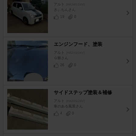
アルト
[HA24S/24V]
きぃちんさん
19
0
エンジンフード、塗装
アルト
[HA24S/24V]
Ｇ爺さん
26
0
サイドステップ塗装＆補修
アルト
[HA24S/24V]
車のある風景さん
4
0