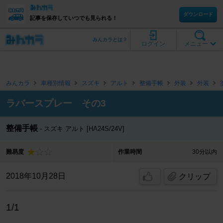
ダウンロード
記事を保存していつでも見られる！
みんカラとは？
ログイン
メニュー
みんカラ
車種別情報
スズキ
アルト
整備手帳
外装
外装
ラバースプレー その3
整備手帳
スズキ アルト [HA24S/24V]
難易度
作業時間
30分以内
2018年10月28日
クリップ
1/1