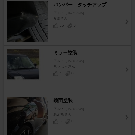
バンパー タッチアップ
アルト
[HA24S/24V]
Ｇ爺さん
15
0
ミラー塗装
アルト
[HA24S/24V]
ちぃぼ～さん
4
0
鏡面塗装
アルト
[HA24S/24V]
あぶちさん
3
0