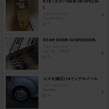
KYB / カヤバ NEW SR SPECIA
L
アルト
[HA24S/24V]
うぶげるげさん
2
RS★R DOWN SUSPENSION
アルト
[HA24S/24V]
りょーる・・88さん
5
スズキ(純正) 14インチホイール
アルト
[HA24S/24V]
buccoさん
4