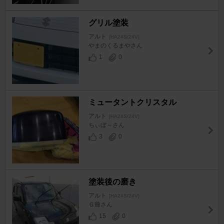
グリル塗装
アルト
[HA24S/24V]
やまのくるまやさん
1
0
ミュータントクリスタル
アルト
[HA24S/24V]
ちぃぼ～さん
3
0
塗装後の磨き
アルト
[HA24S/24V]
Ｇ爺さん
15
0