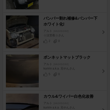
バンパー割れ補修&バンパー下
ホワイト化!
アルト
[HA24S/24V]
☆汰苦夜☆さん
2
0
ボンネットマットブラック
アルト
[HA24S/24V]
kuririn a.k.a. 兄やんさん
5
0
カウル&ワイパー白色化改善
アルト
[HA24S/24V]
kuririn a.k.a. 兄やんさん