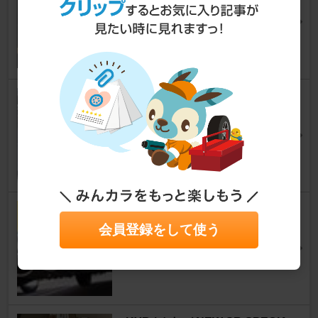
ージ）
アルト
[HA24S/24V]
zazametaさん
9
スズキ純正フォグランプの取付
～配線編～
アルト
[HA24S/24V]
きたっぺさん
9
5ZIGEN border-s+
会員登録をして使う
アルト
[HA24S/24V]
すーぎーさん
3