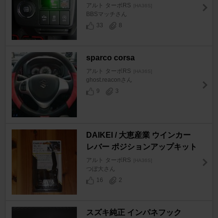
アルト ターボRS
[HA36S]
BBSマッチさん
33
8
sparco corsa
アルト ターボRS
[HA36S]
ghost.reaconさん
9
3
DAIKEI / 大恵産業 ウインカー
レバー ポジションアップキット
アルト ターボRS
[HA36S]
つぼ大さん
16
2
スズキ純正 インパネフック