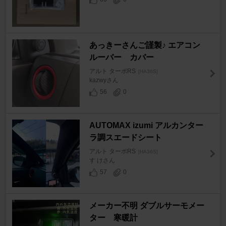
あっきーさんご謹製♪ エアコン
ルーバー カバー
アルト ターボRS
[HA36S]
kazwyさん
56
0
AUTOMAX izumi アルカンター
ラ調スエードシート
アルト ターボRS
[HA36S]
す けさん
57
0
メーカー不明 ダブルサーモメー
ター 寒暖計