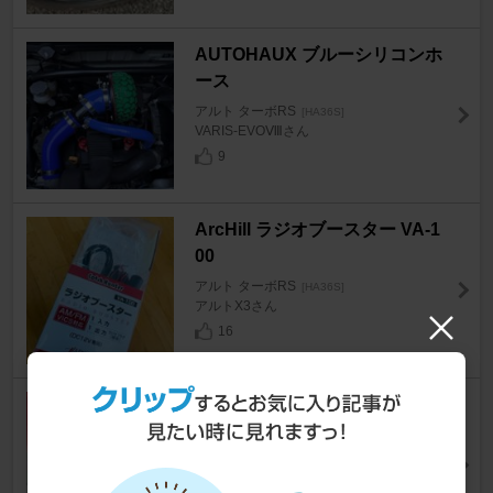
AUTOHAUX ブルーシリコンホ
ース
アルト ターボRS
[HA36S]
VARIS-EVOⅧさん
9
ArcHill ラジオブースター VA-1
00
アルト ターボRS
[HA36S]
アルトX3さん
16
ケミカル系 K TYPE 5W-40
アルト ターボRS
[HA36S]
MH23S@悩み中さん
7