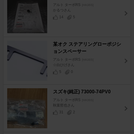
アルト ターボRS
[HA36S]
かるつさん
14
5
某オク ステアリングローポジシ
ョンスペーサー
アルト ターボRS
[HA36S]
☆白ひげさん
5
0
スズキ(純正) 73000-74PV0
アルト ターボRS
[HA36S]
秋葉哲也さん
31
2