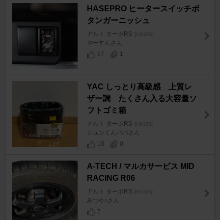
HASEPRO ヒータースイッチボ
タンガーニッシュ
アルト ターボRS
[HA36S]
やーすんさん
67
1
YAC しっとり高級感 上質レ
ザー調 たくさん入る大容量ソ
フトゴミ箱
アルト ターボRS
[HA36S]
シュンくんパパさん
10
0
A-TECH / マルカサービス MID
RACING R06
アルト ターボRS
[HA36S]
みつや♪さん
7