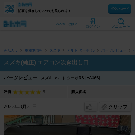
ダウンロード
記事を保存していつでも見られる！
みんカラとは？
ログイン
メニュー
みんカラ
車種別情報
スズキ
アルト ターボRS
パーツレビュー
スズキ(純正) エアコン吹き出し口
パーツレビュー
スズキ アルト ターボRS [HA36S]
5
評価
購入価格
-
2023年3月31日
クリップ