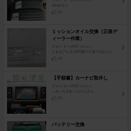
[HA36S]
Alegriさん
23
ミッションオイル交換（正規デ
ィーラー作業）
アルト ターボRS
[HA36S]
とあるアルタボRS乗りの電子日記さん
18
【手順書】カーナビ取外し
アルト ターボRS
[HA36S]
しおっち＠あっちゃんさん
20
バッテリー交換