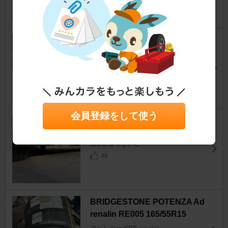
KAKIMOTO RACING / 柿本改
Class KR
アルト ターボRS
[HA36S]
クマのムーさんさん
77
会員登録をして使う
自作 フロントストレーキ
アルト ターボRS
[HA36S]
通勤快速やなさん
48
BRIDGESTONE POTENZA Ad
renalin RE005 165/55R15
アルト ターボRS