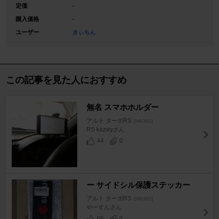
定価
-
購入価格
-
ユーザー
きぃちん
この記事を見た人におすすめ
無名 スマホホルダー
アルト ターボRS
[HA36S]
RS kazwyさん
44
0
ー サイドシル保護ステッカー
アルト ターボRS
[HA36S]
やーすんさん
66
0