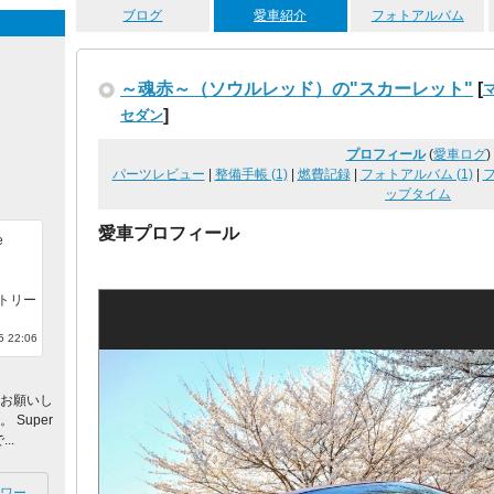
ブログ
愛車紹介
フォトアルバム
～魂赤～（ソウルレッド）の"スカーレット"
[
]
セダン
プロフィール
(
愛車ログ
)
パーツレビュー
|
整備手帳 (1)
|
燃費記録
|
フォトアルバム (1)
|
ップタイム
愛車プロフィール
e
トリー
 22:06
くお願いし
Super
..
ワー