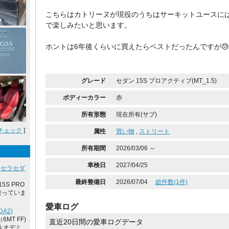
こちらはカトリーヌが現役のうちはサーキットユースに
で楽しみたいと思います。
ホントは6年後くらいに買えたらベストだったんですが😓
グレード
セダン 15S プロアクティブ(MT_1.5)
ボディーカラー
赤
所有形態
現在所有(サブ)
チェック
]
属性
買い物
,
ストリート
所有期間
2026/03/06 ～
車検日
2027/04/25
クセラセダ
最終整備日
2026/07/04
総件数(1件)
5S PRO
に乗っていま
愛車ログ
A2)
6MT FF)
直近20日間の愛車ログデータ
＆オデミ