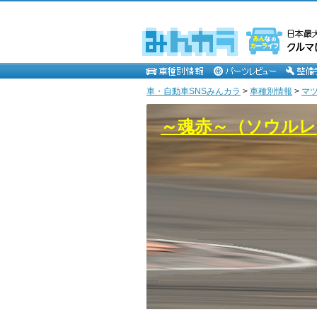
車・自動車SNSみんカラ
>
車種別情報
>
マ
～魂赤～（ソウル