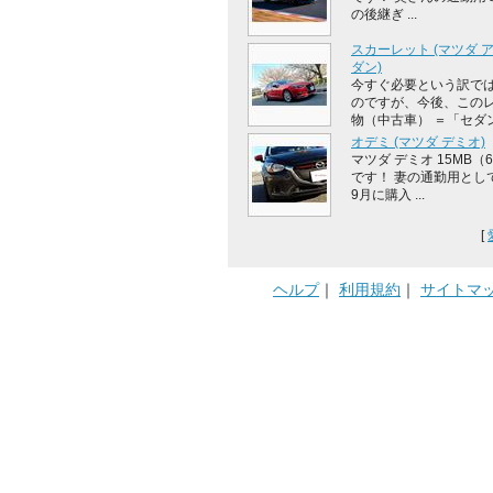
の後継ぎ ...
スカーレット (マツダ 
ダン)
今すぐ必要という訳で
のですが、今後、この
物（中古車） ＝「セダンの
オデミ (マツダ デミオ)
マツダ デミオ 15MB（6M
です！ 妻の通勤用として
9月に購入 ...
[
ヘルプ
｜
利用規約
｜
サイトマ