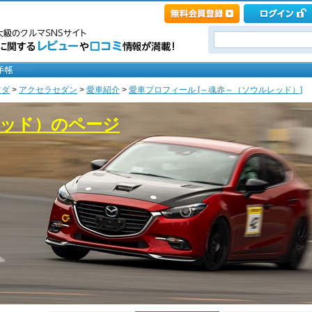
ツダ
>
アクセラセダン
>
愛車紹介
>
愛車プロフィール [～魂赤～（ソウルレッド）]
レッド）のページ