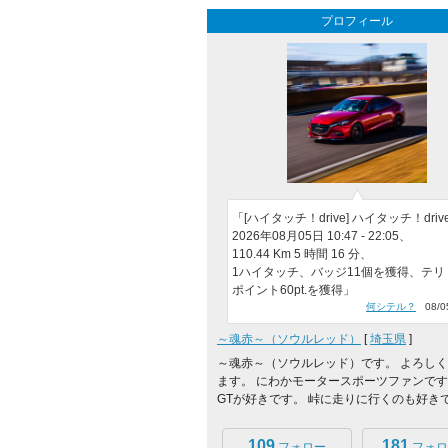
プロフィール
「[ハイタッチ！drive] ハイタッチ！driv
2026年08月05日 10:47 - 22:05、
110.44 Km 5 時間 16 分、
1ハイタッチ、バッジ11個を獲得、テリ
ポイント60pt.を獲得」
何シテル？
08/05
～魂赤～（ソウルレッド）
[
埼玉県
]
～魂赤～（ソウルレッド）です。 よろし
ます。 にわかモータースポーツファンです。 
GTが好きです。 峠に走りに行くのも好きで.
109
181
フォロー
フォロ