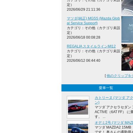
カテゴリ：その他（カテゴリ未設
定）
2026/06/29 21:11:36
マツダ(純正) MGSS (Mazda Glob
al Service Support)
カテゴリ：その他（カテゴリ未設
定）
2026/06/18 00:08:28
REGALIA スタイルラインMI12
カテゴリ：その他（カテゴリ未設
定）
2026/06/12 06:44:40
[
他のクリップを
愛車一覧
カトリーヌ (マツダ ア
ン)
マツダ アクセラセダン 1
ACTIVE（6AT FF） 
す。 ...
オデミ2号 (マツダ MAZD
マツダ MAZDA2 15MB（
です！ 奥さんの通勤用