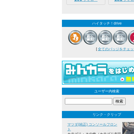
ハイタッチ！drive
[
全てのバッジをチェック 
ユーザー内検索
リンク・クリップ
マツダ(純正) コンソールフロン
ト