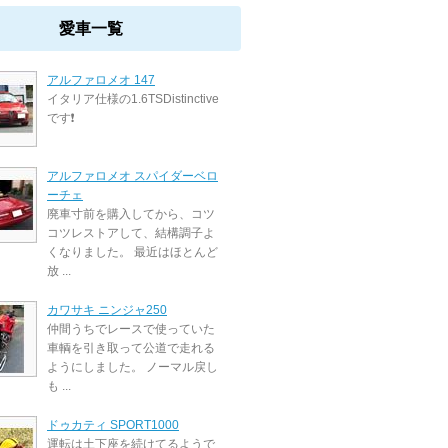
愛車一覧
アルファロメオ 147
イタリア仕様の1.6TSDistinctive
です❗️
アルファロメオ スパイダーベロ
ーチェ
廃車寸前を購入してから、コツ
コツレストアして、結構調子よ
くなりました。 最近はほとんど
放 ...
カワサキ ニンジャ250
仲間うちでレースで使っていた
車輌を引き取って公道で走れる
ようにしました。 ノーマル戻し
も ...
ドゥカティ SPORT1000
運転は土下座を続けてるようで