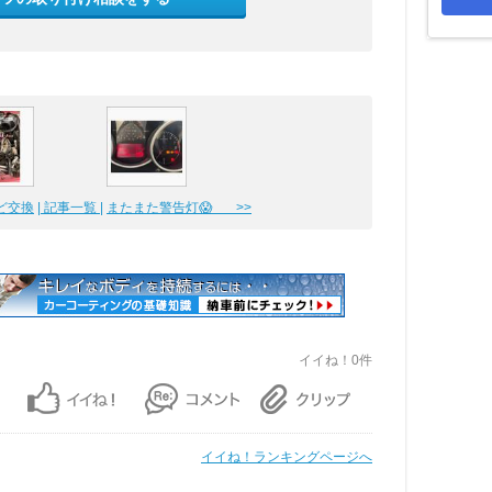
ど交換
| 記事一覧 |
またまた警告灯😱 >>
イイね！0件
イイね！ランキングページへ