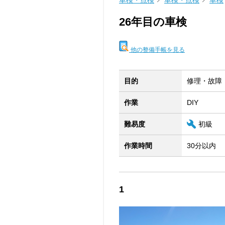
車検・点検
車検・点検
車検
26年目の車検
他の整備手帳を見る
目的
修理・故障
作業
DIY
難易度
初級
作業時間
30分以内
1