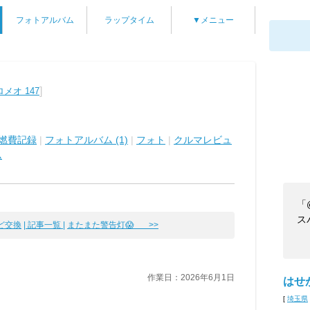
フォトアルバム
ラップタイム
▼メニュー
]
メオ 147
燃費記録
|
フォトアルバム (1)
|
フォト
|
クルマレビュ
ム
「
ス
ど交換
| 記事一覧 |
またまた警告灯😱 >>
作業日：2026年6月1日
はせ
[
埼玉県