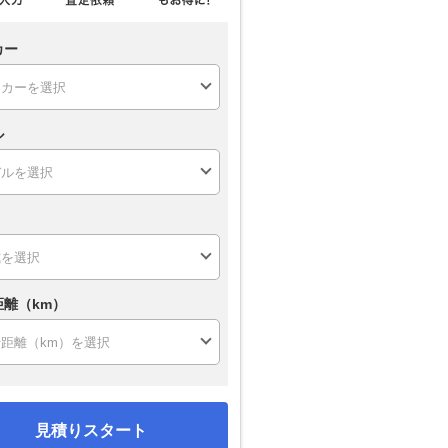
カー
ル
距離（km）
見積りスタート