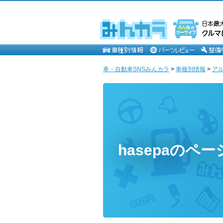
車・自動車SNSみんカラ
>
車種別情報
>
ア
hasepaのペー