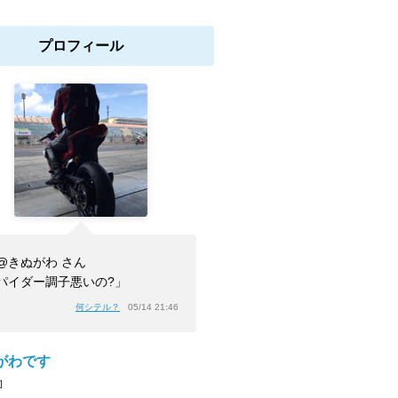
プロフィール
@きぬがわ さん
パイダー調子悪いの?」
何シテル？
05/14 21:46
がわです
]