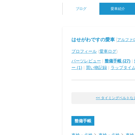
ブログ
愛車紹介
はせがわですの愛車
[
アルファロ
プロフィール
(
愛車ログ
)
パーツレビュー
|
整備手帳 (27)
|
ー (1)
|
買い物記録
|
ラップタイ
<< タイミングベルトな
整備手帳