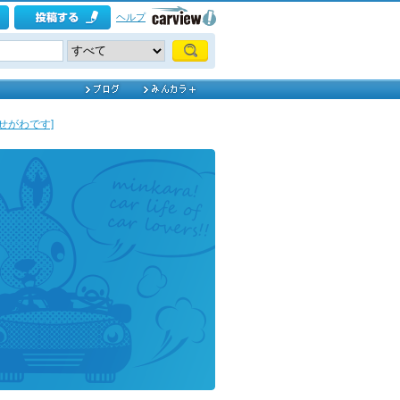
ヘルプ
はせがわです]