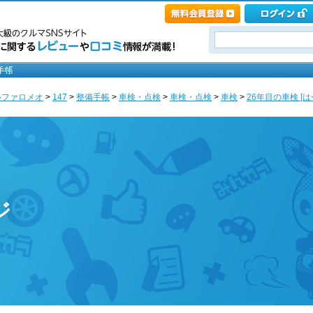
ルファロメオ
>
147
>
整備手帳
>
車検・点検
>
車検・点検
>
車検
>
26年目の車検 [
ジ