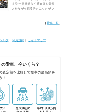
す💦 全身満遍なく筋肉痛を分散
させながら乗るテクニックがつ
...
[
愛車一覧
]
ヘルプ
｜
利用規約
｜
サイトマップ
たの愛車、今いくら？
の査定額を比較して愛車の最高額を
う！