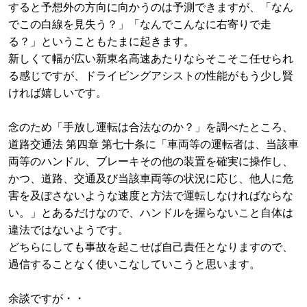
すると予想外の方向に向かうのは予測できますが、「なん
でこの白線を見失う？」「なんでこんなに右寄りで走
る？」ということもたまに起きます。
新しくて幅が広い新東名高速あたりならそこそこ任せられ
る感じですが、ドライビングアシストの性能がもう少し賢
ければ嬉しいです。
念のため「手放し運転は合法なのか？」を調べたところ、
道路交通法 第四章 第七十条に「車両等の運転者は、当該車
両等のハンドル、ブレーキその他の装置を確実に操作し、
かつ、道路、交通及び当該車両等の状況に応じ、他人に危
害を及ぽさないような速度と方法で運転しなければならな
い。」とあるだけなので、ハンドルを握らないこと自体は
違法ではないようです。
どちらにしても事故を起こせば自己責任となりますので、
過信することなく使いこなしていこうと思います。
余談ですが・・