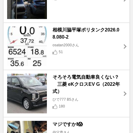
相模川脇平塚ポリタンク2026.0
8.080-2
osatan2000さん
51
そろそろ電気自動車良くない？
三菱 eKクロスEV G（2022年
式）
ひで777 B5さん
180
マジですか❗️😱
伯父貴さん