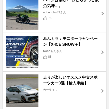
労気味…。
nobunobu33さん
78
みんカラ：モニターキャンペー
ン【X-ICE SNOW＋】
Nabeちんさん
88
走りが楽しいオススメ中古スポ
ーツカー3選【輸入車編】
カーライフ