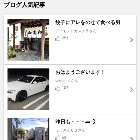
ブログ人気記事
餃子にアレをのせて食べる男
アーモンドカステラさん
251
おはようございます！
takeshi.oさん
107
昨日も・・・🚗💨
よっさん６３さん
53