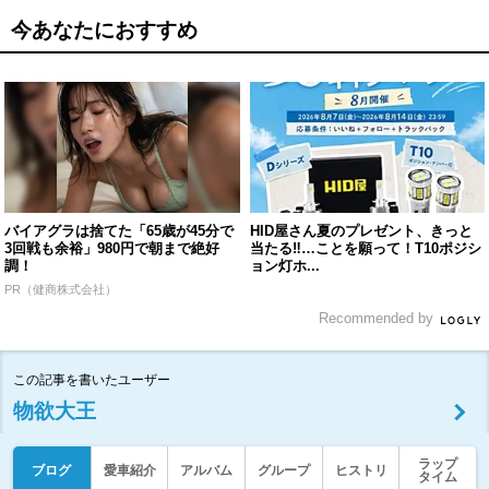
今あなたにおすすめ
バイアグラは捨てた「65歳が45分で
HID屋さん夏のプレゼント、きっと
3回戦も余裕」980円で朝まで絶好
当たる‼︎…ことを願って！T10ポジシ
調！
ョン灯ホ...
PR（健商株式会社）
Recommended by
この記事を書いたユーザー
物欲大王
ラップ
ブログ
愛車紹介
アルバム
グループ
ヒストリ
タイム