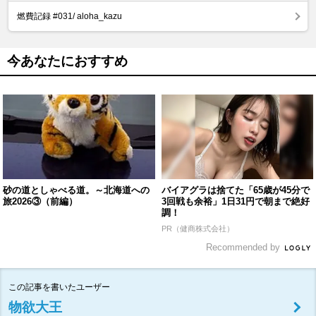
燃費記録 #031/ aloha_kazu
今あなたにおすすめ
砂の道としゃべる道。～北海道への
バイアグラは捨てた「65歳が45分で
旅2026③（前編）
3回戦も余裕」1日31円で朝まで絶好
調！
PR（健商株式会社）
Recommended by
この記事を書いたユーザー
物欲大王