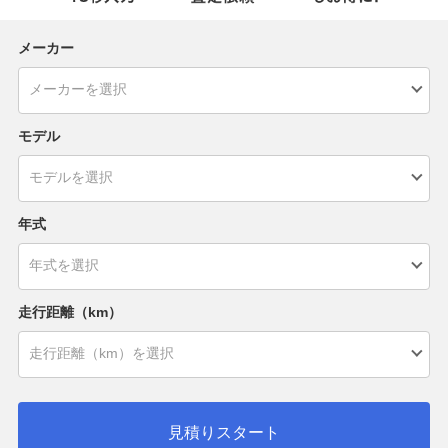
メーカー
モデル
年式
走行距離（km）
見積りスタート