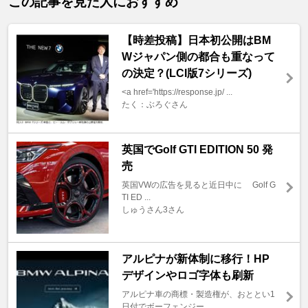
この記事を見た人におすすめ
【時差投稿】日本初公開はBM
Wジャパン側の都合も重なって
の決定？(LCI版7シリーズ)
<a href='https://response.jp/ ...
たく：ぶろぐさん
英国でGolf GTI EDITION 50 発
売
英国VWの広告を見ると近日中に Golf G
TI ED ...
しゅうさん3さん
アルピナが新体制に移行！HP
デザインやロゴ字体も刷新
アルピナ車の商標・製造権が、おととい1
日付でボーフェンジー ...