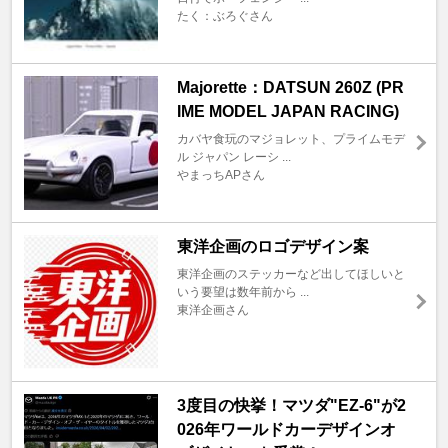
たく：ぶろぐさん
Majorette：DATSUN 260Z (PR
IME MODEL JAPAN RACING)
カバヤ食玩のマジョレット、プライムモデ
ル ジャパン レーシ ...
やまっちAPさん
東洋企画のロゴデザイン案
東洋企画のステッカーなど出してほしいと
いう要望は数年前から ...
東洋企画さん
3度目の快挙！マツダ"EZ-6"が2
026年ワールドカーデザインオ