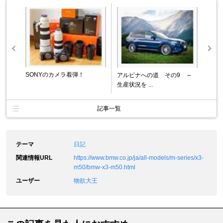
SONYのカメラ着弾！
アルピナへの道 その9 ～
生産状況を ...
記事一覧
テーマ
日記
関連情報URL
https://www.bmw.co.jp/ja/all-models/m-series/x3-
m50/bmw-x3-m50.html
ユーザー
物欲大王