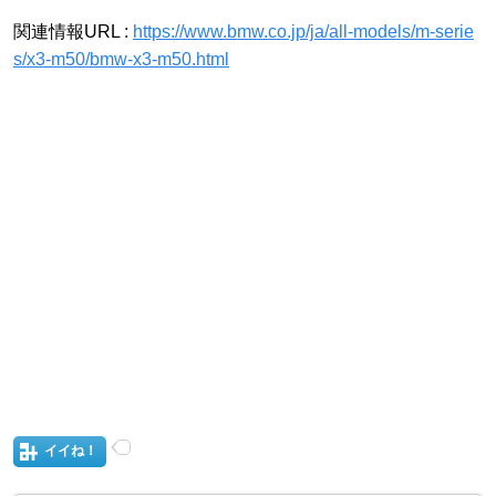
関連情報URL :
https://www.bmw.co.jp/ja/all-models/m-serie
s/x3-m50/bmw-x3-m50.html
イイね！