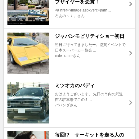
ブザイヤーを受賞！
<a href="/image.aspx?src=[mrn ...
ろあの～く。さん
ジャパンモビリティショー初日
初日に行ってきましたー。協賛イベントで
日本スーパーカー協会 ...
cafe_racerさん
ミツオカのバディ
おはようございます。 先日の市内の武道
館の駐車場でこのミ ...
パパンダさん
毎回!? サーキットを走る人の