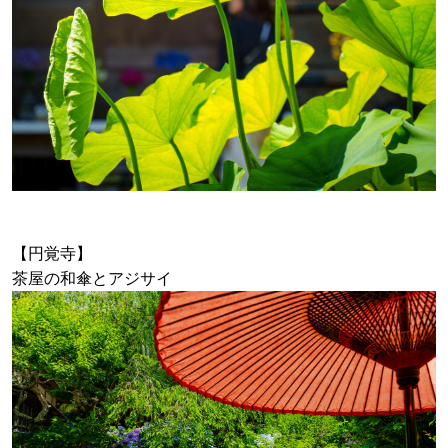
【円覚寺】
茶屋の和傘とアジサイ