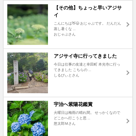
【その他】ちょっと早いアジサ
イ
こんにちは👋😃 おじゃぶです。 だんだん
蒸し暑くな ...
おじゃぶさん
アジサイ寺に行ってきました
今日は仕事の友達と幸田町 本光寺に行っ
てきました こちらの ...
しるびぃとさん
宇治へ紫陽花鑑賞
火曜日は梅雨の晴れ間。 せっかくなので
どこかへ行こうと思 ...
悠太郎Ｍさん