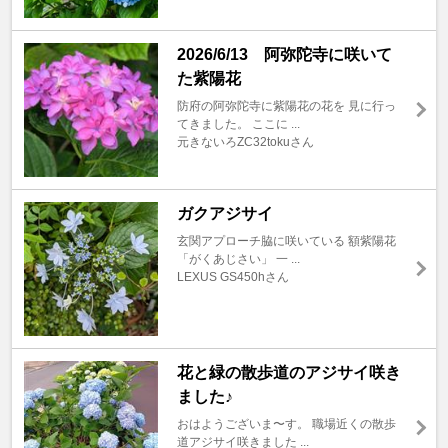
2026/6/13 阿弥陀寺に咲いて
た紫陽花
防府の阿弥陀寺に紫陽花の花を 見に行っ
てきました。 ここに ...
元きないろZC32tokuさん
ガクアジサイ
玄関アプローチ脇に咲いている 額紫陽花
「がくあじさい」 一 ...
LEXUS GS450hさん
花と緑の散歩道のアジサイ咲き
ました♪
おはようございま〜す。 職場近くの散歩
道アジサイ咲きました ...