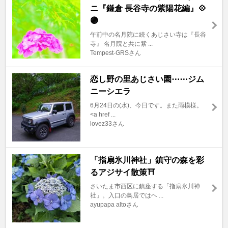
ニ『鎌倉 長谷寺の紫陽花編』💠
🟣
午前中の名月院に続くあじさい寺は『長谷
寺』 名月院と共に紫 ...
Tempest-GRSさん
恋し野の里あじさい園⋯⋯ジム
ニーシエラ
6月24日の(水)、今日です。また雨模様。
<a href ...
lovez33さん
「指扇氷川神社」鎮守の森を彩
るアジサイ散策⛩️
さいたま市西区に鎮座する「指扇氷川神
社」。入口の鳥居ではヘ ...
ayupapa altoさん