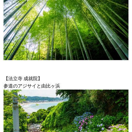
【法立寺 成就院】
参道のアジサイと由比ヶ浜