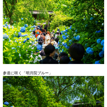
参道に咲く「明月院ブルー」