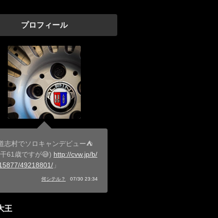
プロフィール
道志村でソロキャンデビュー⛺
若干61歳ですが😅)
http://cvw.jp/b/
15877/49218801/
」
何シテル？
07/30 23:34
大王