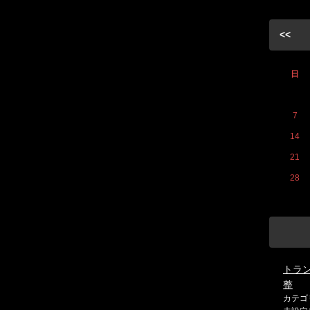
<<
日
7
14
21
28
トラ
整
カテゴ