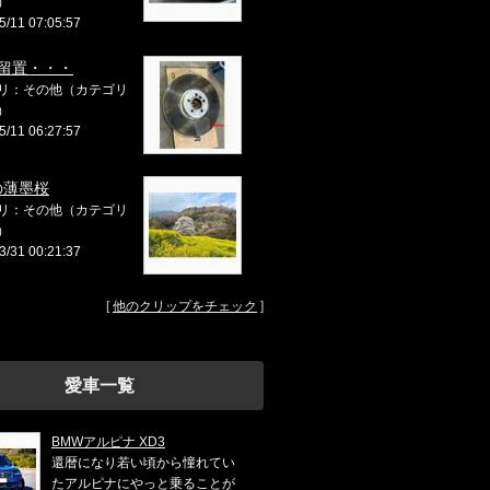
）
5/11 07:05:57
月留置・・・
リ：その他（カテゴリ
）
5/11 06:27:57
の薄墨桜
リ：その他（カテゴリ
）
3/31 00:21:37
[
他のクリップをチェック
]
愛車一覧
BMWアルピナ XD3
還暦になり若い頃から憧れてい
たアルピナにやっと乗ることが