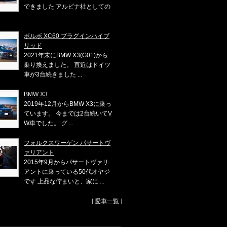
できました アルピナ社としての
...
ボルボ XC60 プラグインハイブ
リッド
2021年末にBMW X3(G01)から
乗り換えました。 直近はドイツ
車が3台続きました ...
BMW X3
2019年12月からBMW X3に乗っ
ています。 今までは2台続いてV
W車でした。 グ ...
フォルクスワーゲン パサートヴ
ァリアント
2015年9月からパサートヴァリ
アントに乗っている50代オヤジ
です 上品な佇まいと、家に ...
[
愛車一覧
]