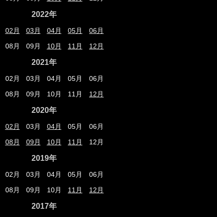
2022年
02月
03月
04月
05月
06月
08月
09月
10月
11月
12月
2021年
02月
03月
04月
05月
06月
08月
09月
10月
11月
12月
2020年
02月
03月
04月
05月
06月
08月
09月
10月
11月
12月
2019年
02月
03月
04月
05月
06月
08月
09月
10月
11月
12月
2017年