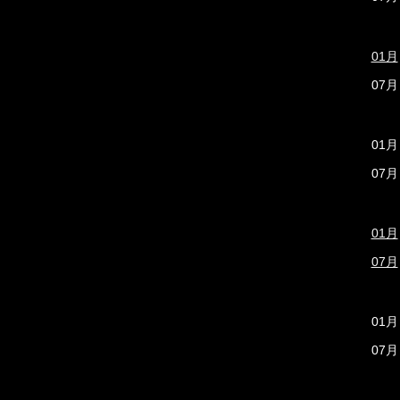
01月
07月
01月
07月
01月
07月
01月
07月