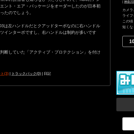
[
神奈川
エント・エア・パッケージをオーダーしたのが日本初
カメラ
ったのでしょう。
ライフ
この頃
D3は左ハンドルだとクアッドターボなのに右ハンドル
短くなっ
ツインターボですし、右ハンドルは制約が多いです
1
判断していた「アクティブ・プロテクション」を付け
ト(3)
|
トラックバック(0)
| 日記