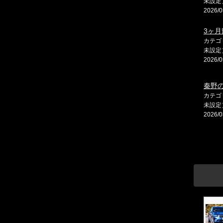
未設定
2026/0
3ヶ
カテゴ
未設定
2026/0
秦野
カテゴ
未設定
2026/0