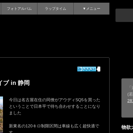
フォトアルバム
ラップタイム
▼メニュー
ブ in 静岡
「
(
今日は名古屋在住の同僚がアウディSQ5を買った
28
ということで日本平で待ち合わせすることになり
ました
新東名の120キロ制限区間は車線も広く超快適で
物欲
す