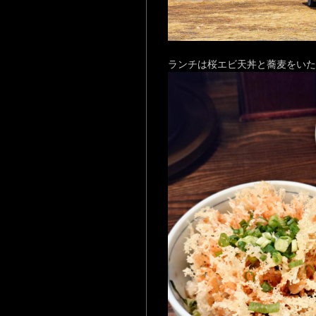
ランチは桜エビ天丼と蕎麦をいた