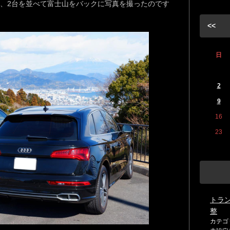
、2台を並べて富士山をバックに写真を撮ったのです
<<
日
2
9
16
23
トラ
整
カテゴ