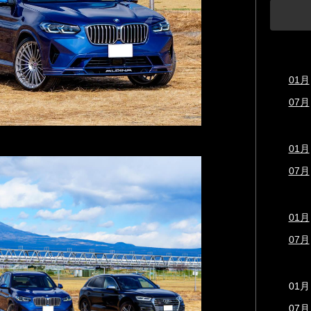
01月
07月
01月
07月
01月
07月
01月
07月