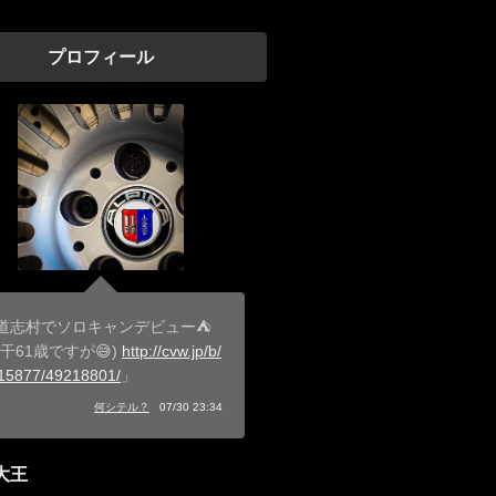
プロフィール
道志村でソロキャンデビュー⛺
若干61歳ですが😅)
http://cvw.jp/b/
15877/49218801/
」
何シテル？
07/30 23:34
大王