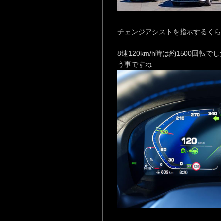
チェンジアシストを指示するくら
8速120km/h時は約1500回転
う事ですね