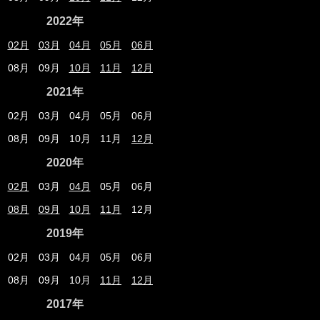
2022年
02月
03月
04月
05月
06月
08月
09月
10月
11月
12月
2021年
02月
03月
04月
05月
06月
08月
09月
10月
11月
12月
2020年
02月
03月
04月
05月
06月
08月
09月
10月
11月
12月
2019年
02月
03月
04月
05月
06月
08月
09月
10月
11月
12月
2017年