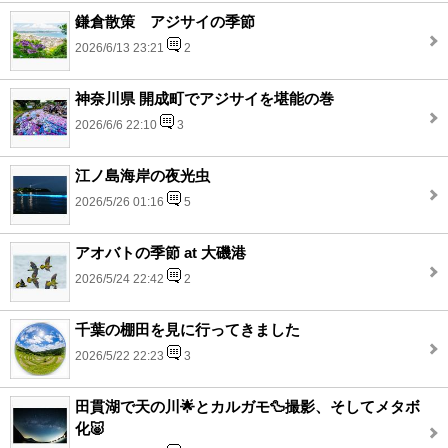
鎌倉散策 アジサイの季節
2026/6/13 23:21
2
神奈川県 開成町でアジサイを堪能の巻
2026/6/6 22:10
3
江ノ島海岸の夜光虫
2026/5/26 01:16
5
アオバトの季節 at 大磯港
2026/5/24 22:42
2
千葉の棚田を見に行ってきました
2026/5/22 22:23
3
田貫湖で天の川🌟とカルガモ🦆撮影、そしてメタボ
化🐷