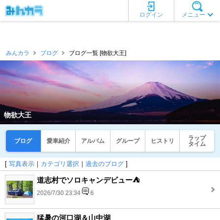
ログイン
メニュー
みんカラ
ブログ
ブログ一覧 [物欲大王]
物欲大王
ラップ
ブログ
愛車紹介
アルバム
グループ
ヒストリ
タイム
[
写真表示
｜
カテゴリ選択
｜
過去のブログ
]
道志村でソロキャンデビュー⛺
2026/7/30 23:34
6
猛暑の河口湖＆山中湖