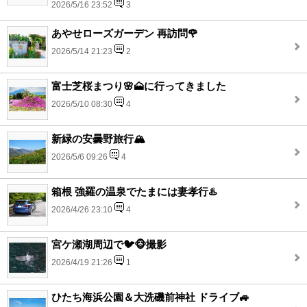
2026/5/16 23:52
3
あやせローズガーデン 再訪問🌹
2026/5/14 21:23
2
富士芝桜まつり🌸🗻に行ってきました
2026/5/10 08:30
4
新緑の安曇野旅行🏔
2026/5/6 09:26
4
箱根 強羅の温泉でたまには妻孝行♨️
2026/4/26 23:10
4
宮ケ瀬湖周辺で🐦🐵撮影
2026/4/19 21:26
1
ひたち海浜公園＆大洗磯前神社 ドライブ🚙