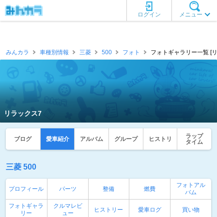
ログイン
メニュー
みんカラ
車種別情報
三菱
500
フォト
フォトギャラリー一覧 [リ
リラックス7
ラップ
ブログ
愛車紹介
アルバム
グループ
ヒストリ
タイム
三菱 500
フォトアル
プロフィール
パーツ
整備
燃費
バム
フォトギャラ
クルマレビ
ヒストリー
愛車ログ
買い物
リー
ュー