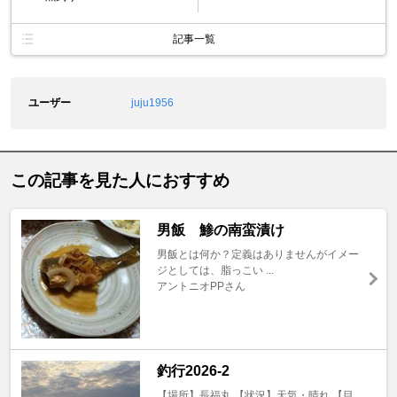
記事一覧
ユーザー
juju1956
この記事を見た人におすすめ
男飯 鯵の南蛮漬け
男飯とは何か？定義はありませんがイメー
ジとしては、脂っこい ...
アントニオPPさん
釣行2026-2
【場所】長福丸 【状況】天気・晴れ 【目