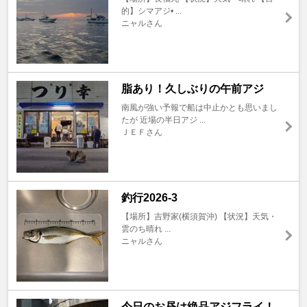
的】シマアジ• ...
ニャルさん
脂あり！久しぶりの午前アジ
南風が強い予報で船は中止かとも思いまし
たが 近場の半日アジ ...
ＪＥＦさん
釣行2026-3
【場所】吉野家(横須賀沖) 【状況】天気・
雲のち晴れ ...
ニャルさん
今日のお昼は絶品アジフライ！