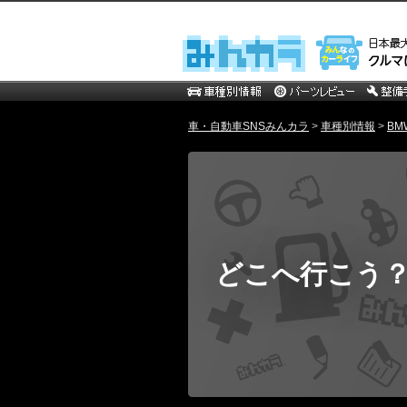
車・自動車SNSみんカラ
>
車種別情報
>
BM
どこへ行こう