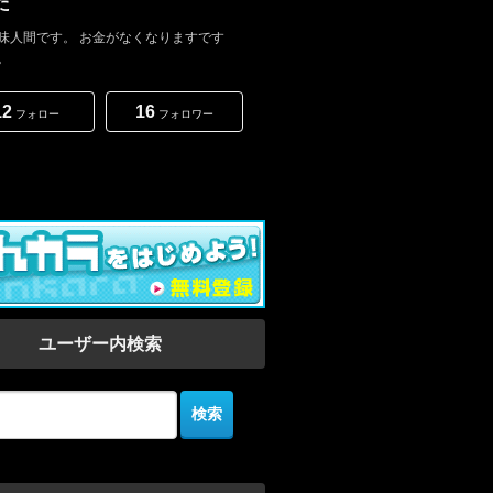
た
味人間です。 お金がなくなりますです
。
12
16
フォロー
フォロワー
ユーザー内検索