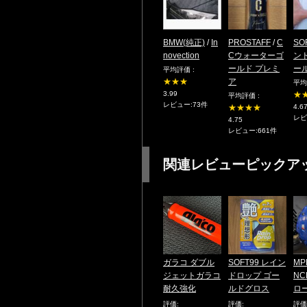
BMW(純正)
/
In
PROSTAFF
/
C
SO
novection
Cウォーターゴ
ン
ールド プレミ
ー
平均評価 :
★★★
ア
平均
3.99
★
平均評価 :
レビュー:73件
★★★★
4.6
レビ
4.75
レビュー:661件
関連レビューピックア
ガラコ ダブル
SOFT99 レイン
MP
ジェットガラコ
ドロップ ゴー
NC
耐久強化
ルドグロス
ロ
評価:
評価:
評価