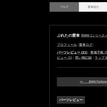
ブログ
愛車紹介
ぷれたの愛車
[
BMW 1シリーズ
プロフィール
(
愛車ログ
)
パーツレビュー (21)
|
整備手帳 (9
ビュー (1)
|
買い物記録
|
ラップ
<< BMW Performan
パーツレビュー