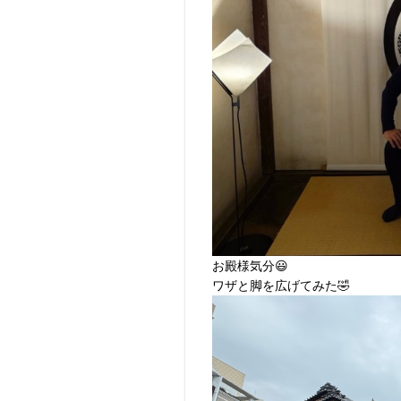
お殿様気分😃
ワザと脚を広げてみた🤣