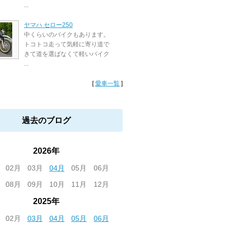
...
ヤマハ セロー250
中くらいのバイクもあります。
トコトコ走って気軽に寄り道で
きて道を選ばなくて軽いバイク
...
[
愛車一覧
]
過去のブログ
2026年
02月
03月
04月
05月
06月
08月
09月
10月
11月
12月
2025年
02月
03月
04月
05月
06月