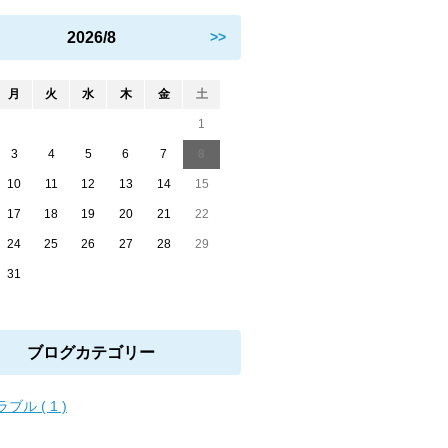
2026/8
>>
月
火
水
木
金
土
1
3
4
5
6
7
8
10
11
12
13
14
15
17
18
19
20
21
22
24
25
26
27
28
29
31
ブログカテゴリー
ブル ( 1 )