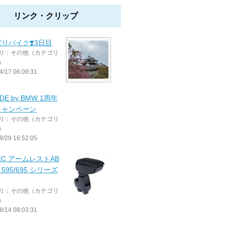
リンク・クリップ
りバイク❣️3日目
リ：その他（カテゴリ
）
4/17 06:09:31
DE by BMW 1周年
キャンペーン
リ：その他（カテゴリ
）
9/29 16:52:05
EC アームレストAB
 595/695 シリーズ
リ：その他（カテゴリ
）
8/14 08:03:31