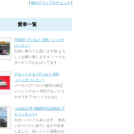
[
他のクリップをチェック
]
愛車一覧
TH307 (アバルト 595 （ハッチ
バック）)
大切に乗ろうと思います😃 よろ
しくお願い致します☺️ ノーマル
タービンでがんばってます ...
アセットさま (アバルト 695
（ハッチバック）)
メーカー(アバルト)製作の純正
レーシングカー 695アセットコ
ルサです アセットコルセと ...
つばめ21号 (BMW R1250GS ア
ドベンチャー)
大きいバイクもあります。 色合
いがツバメに似ているので命名
しました。赤いシート座面がお