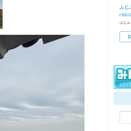
ふじ
[
神奈川
ふじふ
2