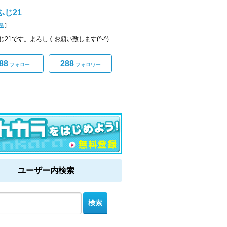
ふじ21
県
]
じ21です。よろしくお願い致します(^-^)
88
288
フォロー
フォロワー
ユーザー内検索