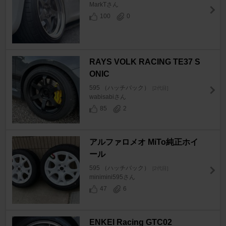
MarkTさん
100
0
RAYS VOLK RACING TE37 S
ONIC
595 （ハッチバック）
[2代目]
wabisabiさん
85
2
アルファロメオ MiTo純正ホイ
ール
595 （ハッチバック）
[2代目]
minimini595さん
47
6
ENKEI Racing GTC02