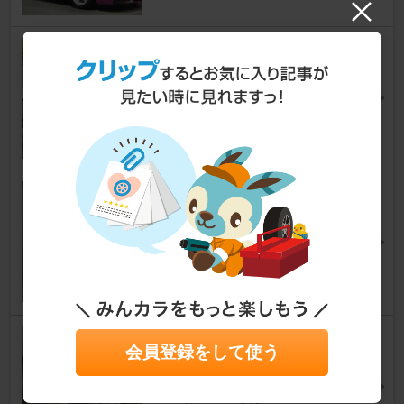
YOKOHAMA ADVAN Racing
RT
595 （ハッチバック）
[2代目]
Yoshi-Kaさん
30
0
GSI Creos Mr.スーパークリア
ー UVカット光沢スプレー B52
2
595 （ハッチバック）
[2代目]
shimookaさん
31
AKRAPOVIC？ Golf R Mk8.5デ
会員登録をして使う
ザインマフラーカッター
595 （ハッチバック）
[2代目]
Neru@ABARTHさん