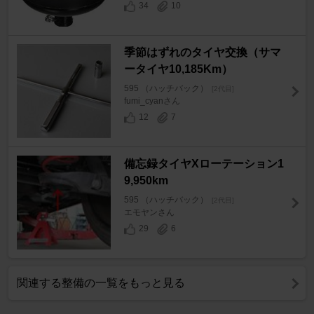
34
10
季節はずれのタイヤ交換（サマ
ータイヤ10,185Km）
595 （ハッチバック）
[2代目]
fumi_cyanさん
12
7
備忘録タイヤXローテーション1
9,950km
595 （ハッチバック）
[2代目]
エモヤンさん
29
6
関連する整備の一覧をもっと見る