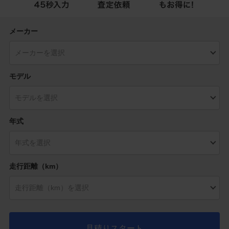
メーカー
モデル
年式
走行距離（km）
見積りスタート