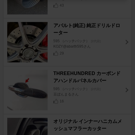
43
アバルト(純正) 純正ドリルドロ
ーター
595 （ハッチバック）
[2代目]
KOZY@abarth595さん
29
THREEHUNDRED カーボンド
アハンドルパネルカバー
595 （ハッチバック）
[2代目]
豆ぼんまるさん
16
オリジナル インナーハニカムメ
ッシュマフラーカッター