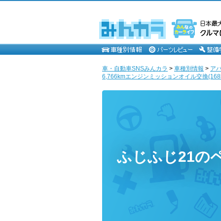
車・自動車SNSみんカラ
>
車種別情報
>
ア
6,766kmエンジンミッションオイル交換(168k
ふじふじ21の