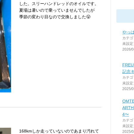
した。スリーハンドレッドのオイルです。
夏場は暑いので乗っていませんでしたが
季節の変わり目なので交換しました😤
やっぱ
カテゴ
未設定
2026/0
FREU
記念
カテゴ
未設定
2025/0
OMT
ARTH
4〜
カテゴ
未設定
168kmしか走っていないのであまり汚れて
2025/0