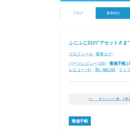
ブログ
愛車紹介
ふじふじ21の"アセットさま"
プロフィール
(
愛車ログ
)
パーツレビュー (26)
|
整備手帳 (7
レビュー (1)
|
買い物記録
|
ラッ
<< キャンバー角、F車
整備手帳