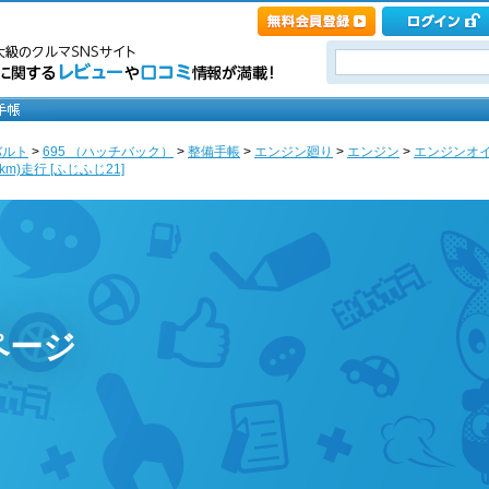
バルト
>
695 （ハッチバック）
>
整備手帳
>
エンジン廻り
>
エンジン
>
エンジンオ
m)走行 [ふじふじ21]
ページ