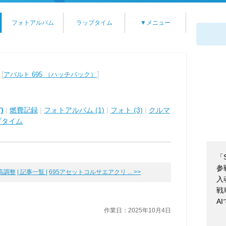
フォトアルバム
ラップタイム
▼メニュー
[
]
アバルト 695 （ハッチバック）
)
|
燃費記録
|
フォトアルバム (1)
|
フォト (3)
|
クルマ
プタイム
「S
参
高調整
| 記事一覧 |
695アセットコルサエアクリ ... >>
入魂
戦
A
作業日：2025年10月4日