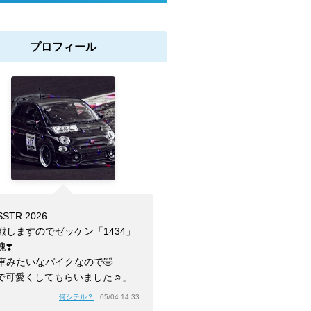
プロフィール
STR 2026
戦しますのでゼッケン「1434」
❣️
車みたいなバイクなので🤣
Iで可愛くしてもらいました☺️」
何シテル？
05/04 14:33