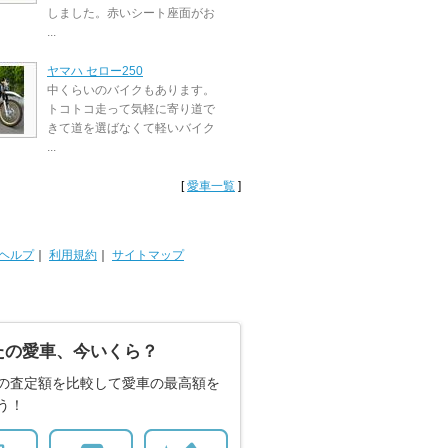
しました。赤いシート座面がお
...
ヤマハ セロー250
中くらいのバイクもあります。
トコトコ走って気軽に寄り道で
きて道を選ばなくて軽いバイク
...
[
愛車一覧
]
ヘルプ
｜
利用規約
｜
サイトマップ
たの愛車、今いくら？
の査定額を比較して愛車の最高額を
う！