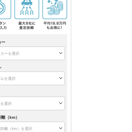
カー
ル
距離（km）