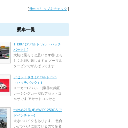
[
他のクリップをチェック
]
愛車一覧
TH307 (アバルト 595 （ハッチ
バック）)
大切に乗ろうと思います😃 よろ
しくお願い致します☺️ ノーマル
タービンでがんばってます ...
アセットさま (アバルト 695
（ハッチバック）)
メーカー(アバルト)製作の純正
レーシングカー 695アセットコ
ルサです アセットコルセと ...
つばめ21号 (BMW R1250GS ア
ドベンチャー)
大きいバイクもあります。 色合
いがツバメに似ているので命名