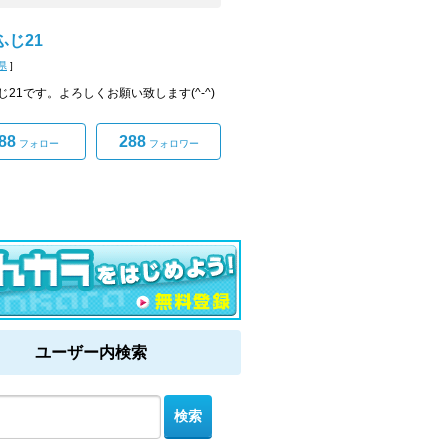
ふじ21
県
]
じ21です。よろしくお願い致します(^-^)
88
288
フォロー
フォロワー
ユーザー内検索