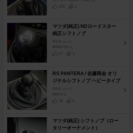
105
2
マツダ(純正) NDロードスター
純正シフトノブ
RX-8
[SE3P]
MAKO’Sさん
27
3
RS PANTERA / 佐藤商会 オリ
ジナルシフトノブ ヘビータイプ
RX-8
[SE3P]
likkaさん
36
0
マツダ(純正) シフトノブ（ロー
タリーオーナメント）