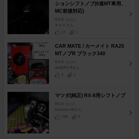
ションシフトノブ(6速MT車用、
MC前後対応)
RX-8
[SE3P]
ＫＫＫさん
17
1
CAR MATE / カーメイト RA25
MTノブR ブラック340
RX-8
[SE3P]
aki@RX-8さん
2
1
マツダ(純正) RX-8用シフトノブ
RX-8
[SE3P]
haruma.rx8さん
298
0