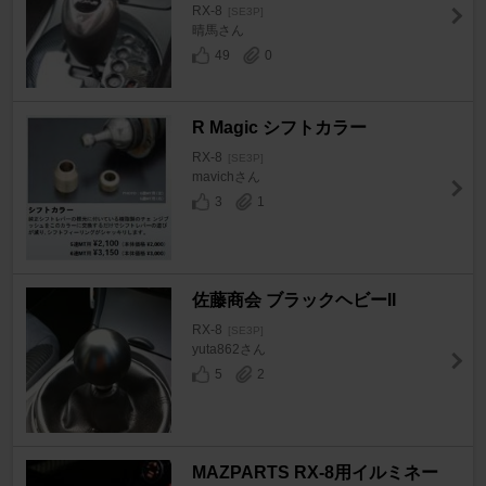
RX-8
[SE3P]
晴馬さん
49
0
R Magic シフトカラー
RX-8
[SE3P]
mavichさん
3
1
佐藤商会 ブラックヘビーII
RX-8
[SE3P]
yuta862さん
5
2
MAZPARTS RX-8用イルミネー