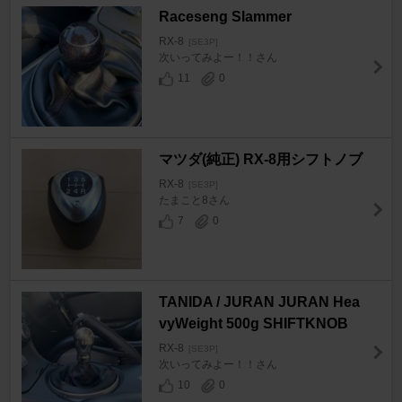
Raceseng Slammer
RX-8
[SE3P]
次いってみよー！！さん
11
0
マツダ(純正) RX-8用シフトノブ
RX-8
[SE3P]
たまこと8さん
7
0
TANIDA / JURAN JURAN Hea
vyWeight 500g SHIFTKNOB
RX-8
[SE3P]
次いってみよー！！さん
10
0