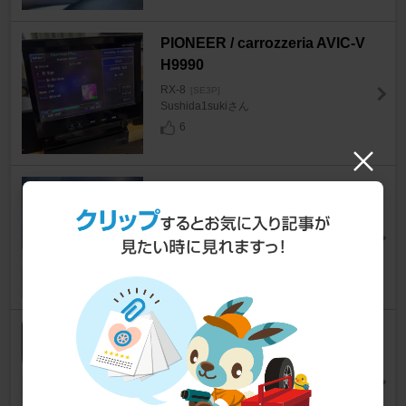
PIONEER / carrozzeria AVIC-V
H9990
RX-8
[SE3P]
Sushida1sukiさん
6
FALKEN AZENIS FK520L
RX-8
[SE3P]
紫野郎さん
12
LOVCA Racing 5w-30
RX-8
[SE3P]
Sushida1sukiさん
2