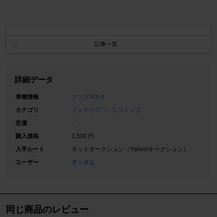
記事一覧
詳細データ
車種情報
マツダ RX-8
カテゴリ
インテリア
シフトノブ
定価
-
購入価格
1,500 円
入手ルート
ネットオークション（Yahoo!オークション）
ユーザー
す～さん
同じ商品のレビュー