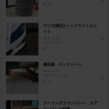
19
マツダ(純正) ヘッドライトユニ
ット
RX-8
[SE3P]
ミッチオさん
7
備忘録 ロックシート
RX-8
[SE3P]
タダシＲＸ－８さん
3
クーリングファンリレー、エア
コンリレー交換