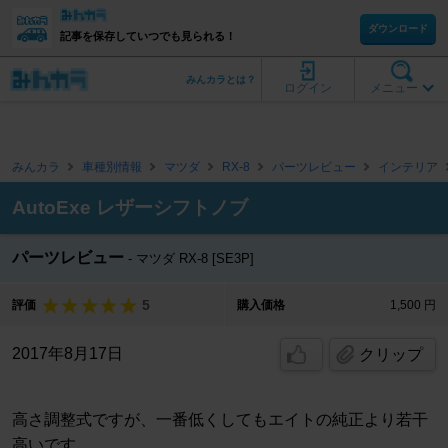
ダウンロード
記事を保存していつでも見られる！
みんカラとは？
ログイン
メニュー
みんカラ
車種別情報
マツダ
RX-8
パーツレビュー
インテリア
AutoExe レザーシフトノブ
パーツレビュー
マツダ RX-8 [SE3P]
5
評価
購入価格
1,500 円
2017年8月17日
クリップ
高さ調整式ですが、一番低くしてもエイトの純正より若干
高いです。