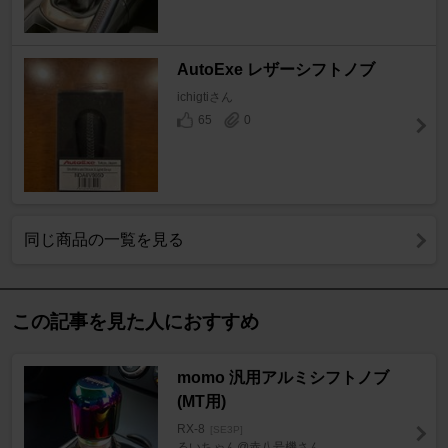
AutoExe レザーシフトノブ
ichigtiさん
65
0
同じ商品の一覧を見る
この記事を見た人におすすめ
momo 汎用アルミシフトノブ
(MT用)
RX-8
[SE3P]
るいちゃん@赤八号機さん