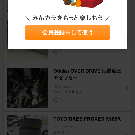
Odula / OVER DRIVE RS-spec
マフラ ー
会員登録をして使う
RX-8
[SE3P]
虎狼丸さん
7
Odula / OVER DRIVE 油温油圧
アダプター
RX-8
[SE3P]
Sushida1sukiさん
4
TOYO TIRES PROXES R888R
RX-8
[SE3P]
金欠侍さん