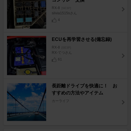
RX-8
[SE3P]
silvia1515sさん
4
ECUを再学習させる(備忘録)
RX-8
[SE3P]
RX-てつさん
61
長距離ドライブを快適に！ お
すすめの方法やアイテム
カーライフ