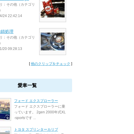
リ：その他（カテゴリ
）
4/24 22:42:14
防錆処理
リ：その他（カテゴリ
）
1/20 09:28:13
[
他のクリップをチェック
]
愛車一覧
フォード エクスプローラー
フォード エクスプローラーに乗
っています。 2gen 2000年式XL
-sportsです ...
トヨタ スプリンターカリブ