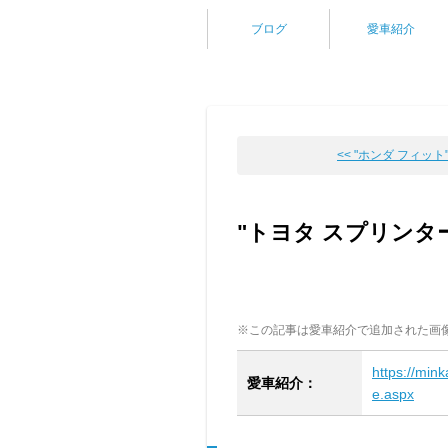
ブログ
愛車紹介
<< "ホンダ フィット"
"トヨタ スプリンタ
※この記事は愛車紹介で追加された画
https://min
愛車紹介：
e.aspx