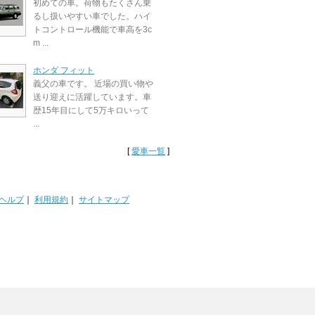
初めての車。荷物もたくさん乗
るし扱いやすい車でした。ハイ
トコントロール機能で車高を3c
m ...
ホンダ フィット
義父の車です。 近場の買い物や
送り迎えに活躍しています。車
歴15年目にして5万キロいって
...
[
愛車一覧
]
ヘルプ
｜
利用規約
｜
サイトマップ