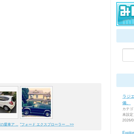
ラジ
備。
カテゴ
未設定
2026/0
の愛車ア ...
"フォード エクスプローラー ... >>
Explor