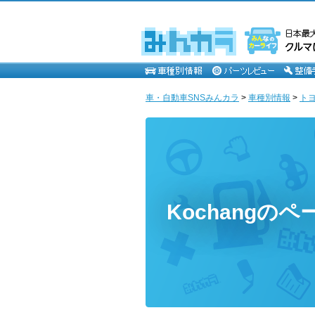
車・自動車SNSみんカラ
>
車種別情報
>
ト
Kochangのペ