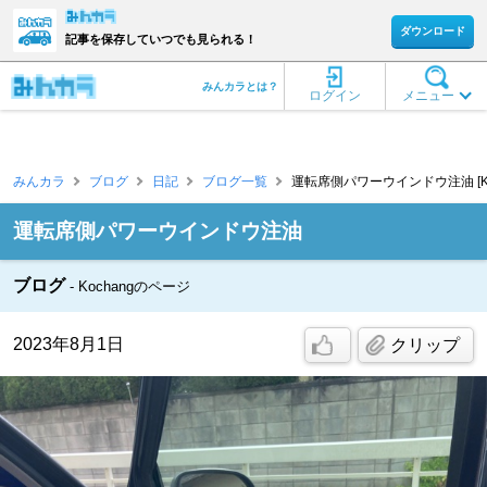
ダウンロード
記事を保存していつでも見られる！
みんカラとは？
ログイン
メニュー
みんカラ
ブログ
日記
ブログ一覧
運転席側パワーウインドウ注油 [Koc
運転席側パワーウインドウ注油
ブログ
Kochangのページ
2023年8月1日
クリップ