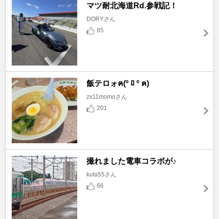
マツ耐北海道Rd.参戦記！
DORYさん
85
飯テロォฅ(º ﾛ º ฅ)
zx11momoさん
201
撮れました電車コラボが♪
kuta55さん
66