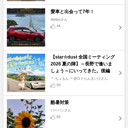
愛車と出会って7年！
skyipuさん
44
【star☆dust 全国ミーティング
2026 夏の陣】～長野で逢いま
しょう～にいってきた。後編
＊-ちょもん-＊@ロドらんまいけさん
50
酷暑対策
バーバンさん
83