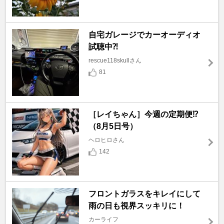
自宅ガレージでカーオーディオ
試聴中⁈
rescue118skullさん
81
［レイちゃん］今週の定期便⁉️
（8月5日号）
ヘロヒロさん
142
フロントガラスをキレイにして
雨の日も視界スッキリに！
カーライフ