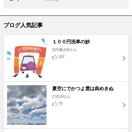
ブログ人気記事
１００円洗車の妙
別手蘭太郎さん
182
夏空にでかつよ雲は犇めきぬ
CSDJPさん
79