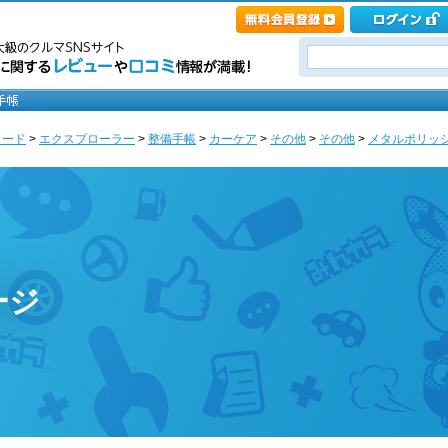
ォード
>
エクスプローラー
>
整備手帳
>
カーケア
>
その他
>
その他
>
メタルポリッシュ
ージ