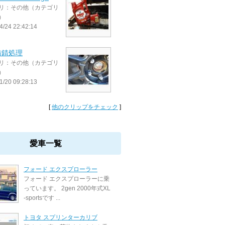
リ：その他（カテゴリ
）
4/24 22:42:14
防錆処理
リ：その他（カテゴリ
）
1/20 09:28:13
[
他のクリップをチェック
]
愛車一覧
フォード エクスプローラー
フォード エクスプローラーに乗
っています。 2gen 2000年式XL
-sportsです ...
トヨタ スプリンターカリブ