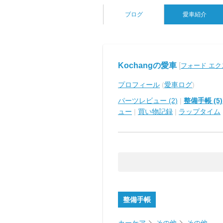
ブログ
愛車紹介
Kochangの愛車
[
フォード エ
プロフィール
(
愛車ログ
)
パーツレビュー (2)
|
整備手帳 (5)
ュー
|
買い物記録
|
ラップタイム
整備手帳