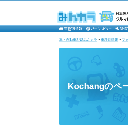
車・自動車SNSみんカラ
>
車種別情報
>
フ
Kochangのペ