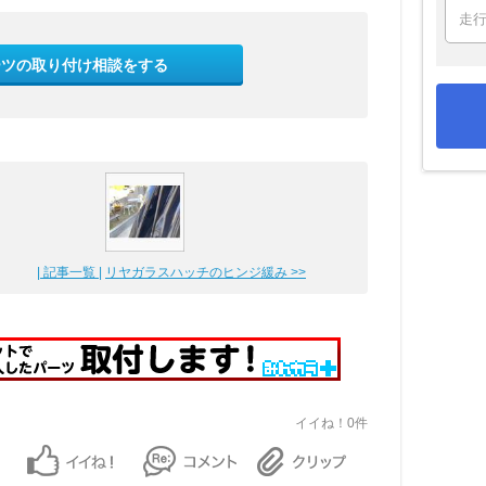
ーツの取り付け相談をする
| 記事一覧 |
リヤガラスハッチのヒンジ緩み >>
イイね！0件