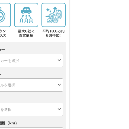
カー
ル
距離（km）