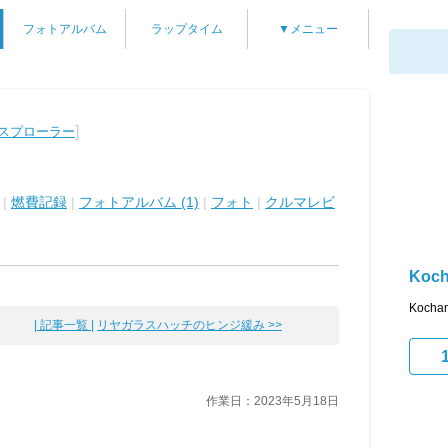
フォトアルバム
ラップタイム
▼メニュー
]
クスプローラー
|
燃費記録
|
フォトアルバム (1)
|
フォト
|
クルマレビ
Koc
Koc
| 記事一覧 |
リヤガラスハッチのヒンジ緩み >>
作業日：2023年5月18日