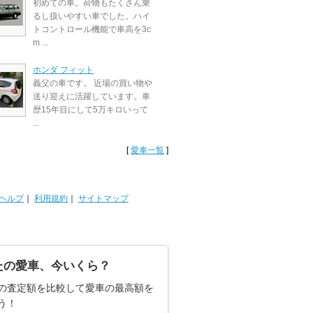
初めての車。荷物もたくさん乗
るし扱いやすい車でした。ハイ
トコントロール機能で車高を3c
m ...
ホンダ フィット
義父の車です。 近場の買い物や
送り迎えに活躍しています。車
歴15年目にして5万キロいって
...
[
愛車一覧
]
ヘルプ
｜
利用規約
｜
サイトマップ
たの愛車、今いくら？
の査定額を比較して愛車の最高額を
う！