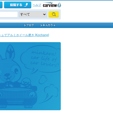
ヘルプ
でアルミホイール磨き [Kochang]