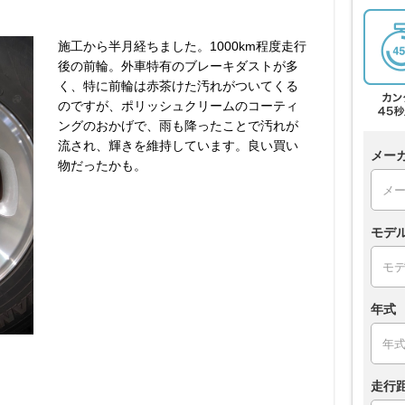
施工から半月経ちました。1000km程度走行
後の前輪。外車特有のブレーキダストが多
く、特に前輪は赤茶けた汚れがついてくる
のですが、ポリッシュクリームのコーティ
ングのおかげで、雨も降ったことで汚れが
流され、輝きを維持しています。良い買い
メー
物だったかも。
モデ
年式
走行