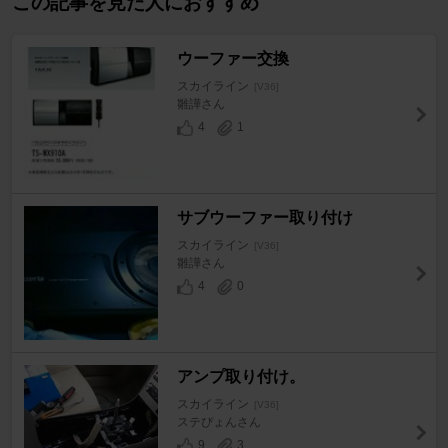
この記事を見た人におすすめ
ウーファー交換
スカイライン
[V36]
雛譁さん
4
1
サブウーファー取り付け
スカイライン
[V36]
雛譁さん
4
0
アンプ取り付け。
スカイライン
[V36]
ステぴょんさん
9
3