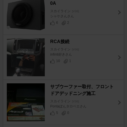
0A
スカイライン
[V36]
シャケさんさん
6
2
RCA接続
スカイライン
[V36]
infinti好きさん
10
1
サブウーファー取付、フロント
ドアデッドニング施工
スカイライン
[V36]
Pontaぽんタロベエさん
5
0