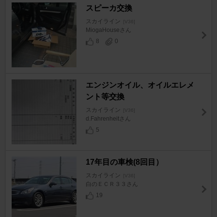
スピーカ交換
スカイライン
[V36]
MiogaHouseさん
8
0
エンジンオイル、オイルエレメ
ント等交換
スカイライン
[V36]
d.Fahrenheitさん
5
17年目の車検(8回目）
スカイライン
[V36]
白のＥＣＲ３３さん
19