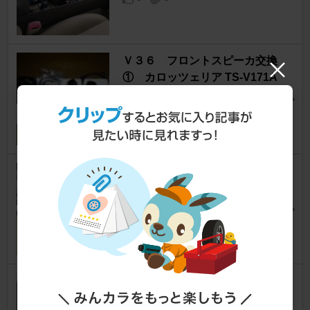
Ｖ３６ フロントスピーカ交換
① カロッツェリア TS-V171A
スカイライン
[V36]
tkc_netさん
4
7
ツイーター追加
スカイライン
[V36]
まいな～さん
6
1
スピーカ交換
スカイライン
[V36]