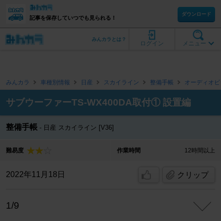
ダウンロード
記事を保存していつでも見られる！
みんカラとは？
ログイン
メニュー
みんカラ
車種別情報
日産
スカイライン
整備手帳
オーディオビ
サブウーファーTS-WX400DA取付① 設置編
整備手帳
日産 スカイライン [V36]
難易度
作業時間
12時間以上
2022年11月18日
クリップ
1/9