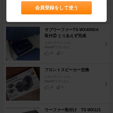
minaai3244さん
1
3
会員登録をして使う
サブウーファーTS-WX400DA
取付② とりあえず完成
スカイライン
[V36]
MasaRワゴンさん
10
2
フロントスピーカー交換
スカイライン
[V36]
MasaRワゴンさん
18
9
ウーファー取付け TS-WX121