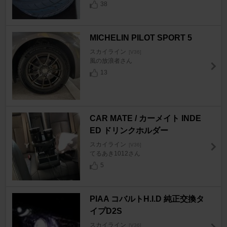
38
MICHELIN PILOT SPORT 5
スカイライン
[V36]
風の放浪者さん
13
CAR MATE / カーメイト INDE
ED ドリンクホルダー
スカイライン
[V36]
てるあき1012さん
5
PIAA コバルトH.I.D 純正交換タ
イプD2S
スカイライン
[V36]