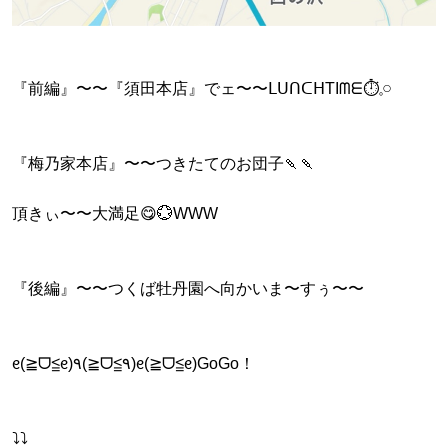
『前編』〜〜『須田本店』でェ〜〜ᒪᑌᑎᑕᕼTIᗰᗴ⏱‪𓈒𓏸
『梅乃家本店』〜〜つきたてのお団子🍡🍡
頂きぃ〜〜大満足😋💮WWW
『後編』〜〜つくば牡丹園へ向かいま〜すぅ〜〜
ᧉ(≧ᗜ≦ᧉ)٩(≧ᗜ≦٩)ᧉ(≧ᗜ≦ᧉ)GoGo！
⤵︎⤵︎