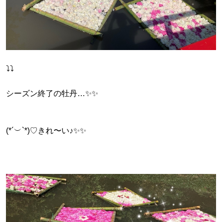
⤵︎⤵︎
シーズン終了の牡丹…✨️✨️
(*´︶`*)♡きれ〜い♪✨️✨️