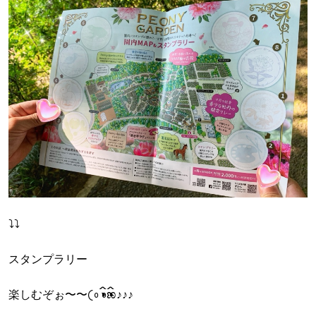
⤵︎⤵︎
スタンプラリー
楽しむぞぉ〜〜𛰙᭜𖫴𖫰𖫱𖫳𖫲𖫲𖫳𖫴𖫰𖫱꛰ ᭜𖫴𖫰𖫱𖫳𖫲𖫲𖫳𖫴𖫰𖫱꛰ಣ♪♪♪