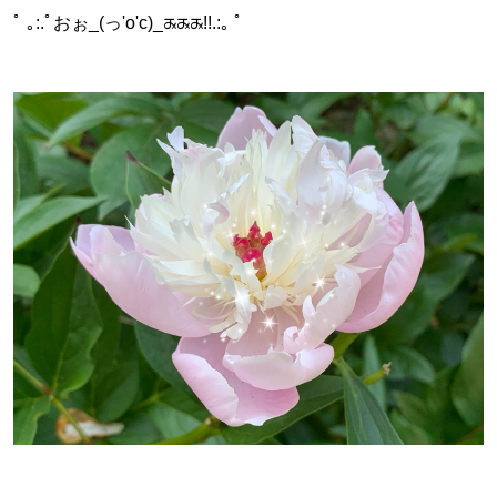
ﾟ ｡:.ﾟおぉ_(っ'o'c)_ᤊᤊᤊ!!.:｡ ﾟ