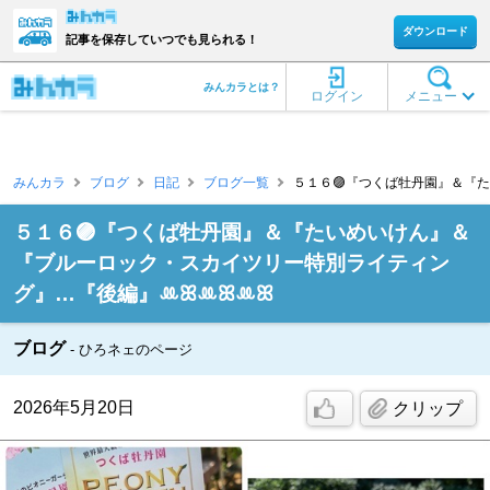
ダウンロード
記事を保存していつでも見られる！
みんカラとは？
ログイン
メニュー
みんカラ
ブログ
日記
ブログ一覧
５１６🟣『つくば牡丹園』＆『た
５１６🟣『つくば牡丹園』＆『たいめいけん』＆
『ブルーロック・スカイツリー特別ライティン
グ』…『後編』ꔛꕤꔛꕤꔛꕤ
ブログ
ひろネェのページ
2026年5月20日
クリップ