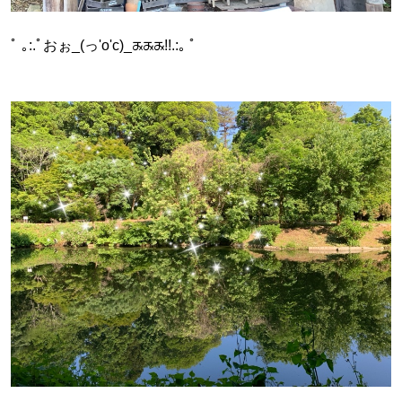
ﾟ ｡:.ﾟおぉ_(っ'o'c)_ᤊᤊᤊ!!.:｡ ﾟ