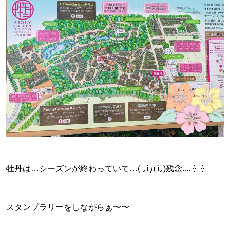
牡丹は…シーズンが終わっていて…( ｡í д ì｡)残念....💧💧
スタンプラリーをしながらぁ〜〜