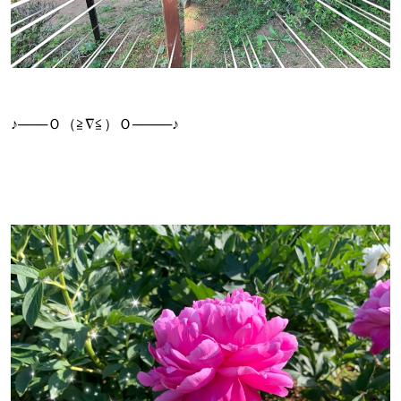
♪───Ｏ（≧∇≦）Ｏ────♪