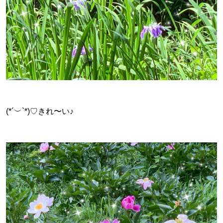
(*´︶`*)♡きれ〜い♪