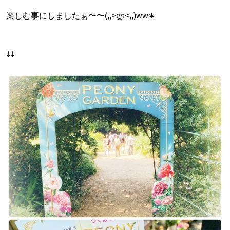
楽しむ事にしましたぁ〜〜(,,>ლ<,,)ww∗
⤵︎⤵︎