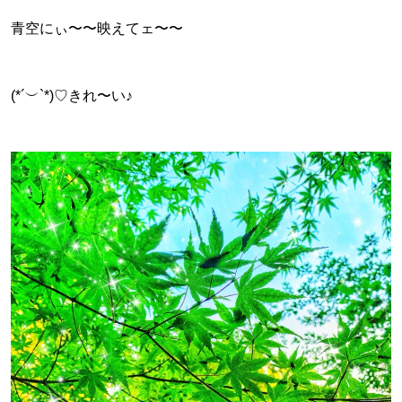
青空にぃ〜〜映えてェ〜〜
(*´︶`*)♡きれ〜い♪