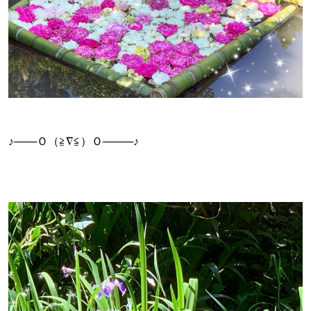
♪───Ｏ（≧∇≦）Ｏ────♪