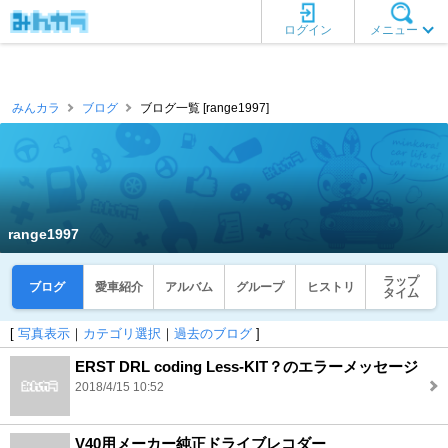
ログイン
メニュー
みんカラ
ブログ
ブログ一覧 [range1997]
range1997
ラップ
ブログ
愛車紹介
アルバム
グループ
ヒストリ
タイム
[
写真表示
｜
カテゴリ選択
｜
過去のブログ
]
ERST DRL coding Less-KIT？のエラーメッセージ
2018/4/15 10:52
V40用メーカー純正ドライブレコダー