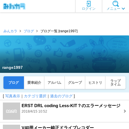
ログイン
メニュー
みんカラ
ブログ
ブログ一覧 [range1997]
range1997
ラップ
ブログ
愛車紹介
アルバム
グループ
ヒストリ
タイム
[
写真表示
｜
カテゴリ選択
｜
過去のブログ
]
ERST DRL coding Less-KIT？のエラーメッセージ
2018/4/15 10:52
V40用メーカー純正ドライブレコダー