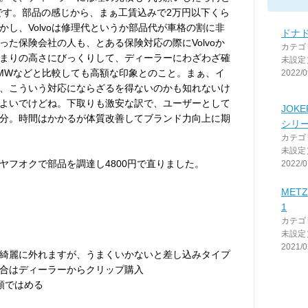
金額です。部品の感じから、まぁ工賃込みで2万円以下くら
し、Volvoは修理代というか部品代が車格の割に非
ドナド
た保険会社の人も、とある保険対応の際にVolvoか
カテゴ
まりの高さにびっくりして、ディーラーにわざわざ確
未設定
MWなどと比較しても高額な印象とのこと。まぁ、イ
2022/0
、こういう対応にならざるを得ないのかも知れないけ
よいでけどね。下取りも激安な訳で、ユーザーとして
JOK
分。時間はかかるが体質改善してブランド力向上に期
シリ
カテゴ
未設定
ヤフオクで部品を調達し4800円で直りました。
2022/0
METZ
1
カテゴ
未設定
2021/0
綺麗に外れますが、うまくいかないと差し込みタイプ
合はディーラーからクリップ購入
順ではめる