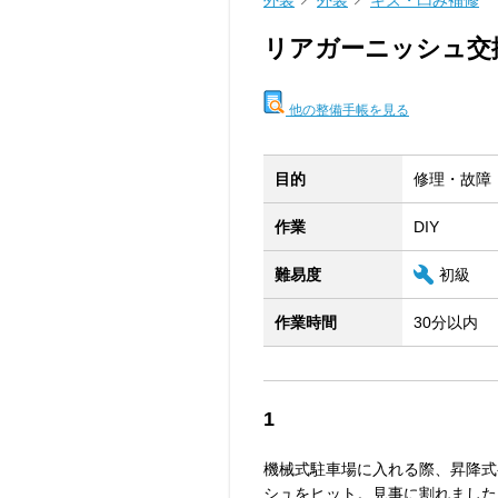
外装
外装
キズ・凹み補修
リアガーニッシュ交
他の整備手帳を見る
目的
修理・故障
作業
DIY
難易度
初級
作業時間
30分以内
1
機械式駐車場に入れる際、昇降式
シュをヒット。見事に割れました