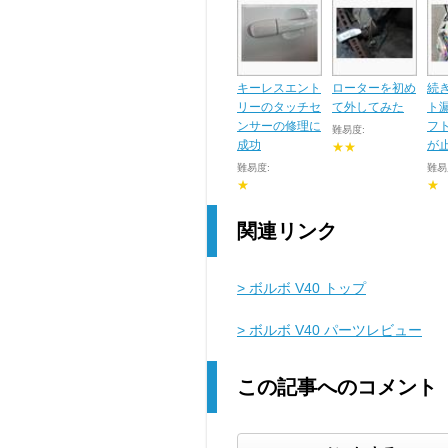
キーレスエント
ローターを初め
続
リーのタッチセ
て外してみた
ト
ンサーの修理に
フ
難易度:
成功
が
★★
難易度:
難易
★
★
関連リンク
> ボルボ V40 トップ
> ボルボ V40 パーツレビュー
この記事へのコメント