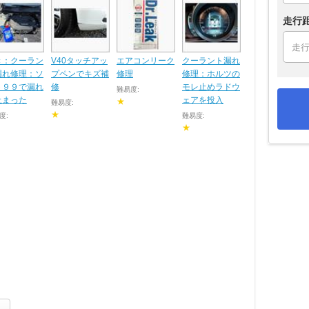
走行
き：クーラン
V40タッチアッ
エアコンリーク
クーラント漏れ
漏れ修理：ソ
プペンでキズ補
修理
修理：ホルツの
ト９９で漏れ
修
モレ止めラドウ
難易度:
止まった
ェアを投入
★
難易度:
★
度:
難易度:
★