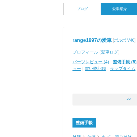
ブログ
愛車紹介
range1997の愛車
[
]
ボルボ V40
プロフィール
(
愛車ログ
)
パーツレビュー (4)
|
整備手帳 (5)
ュー
|
買い物記録
|
ラップタイム
<<
整備手帳