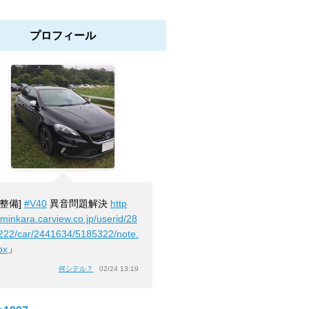
プロフィール
[整備]
#V40
異音問題解決
http
/minkara.carview.co.jp/userid/28
222/car/2441634/5185322/note.
px
」
何シテル？
02/24 13:19