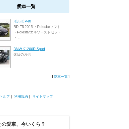
愛車一覧
ボルボ V40
RD-T5 2015 ・Polestarソフト
・Polestarエキゾーストセット
・ ...
BMW K1200R Sport
休日のお供
[
愛車一覧
]
ヘルプ
｜
利用規約
｜
サイトマップ
たの愛車、今いくら？