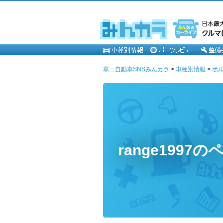
車・自動車SNSみんカラ
>
車種別情報
>
ボ
range1997の