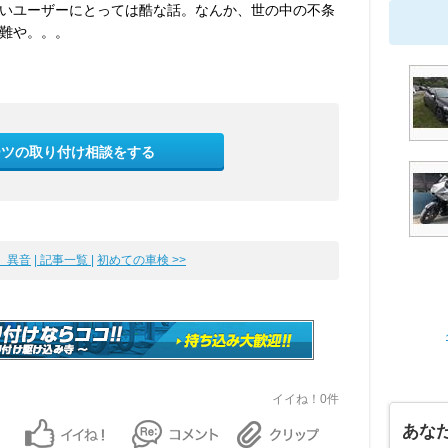
いユーザーにとっては酷な話。なんか、世の中の不条
難や。。。
ーツの取り付け相談をする
 異音
| 記事一覧 |
初めての車検 >>
イイね！0件
あな