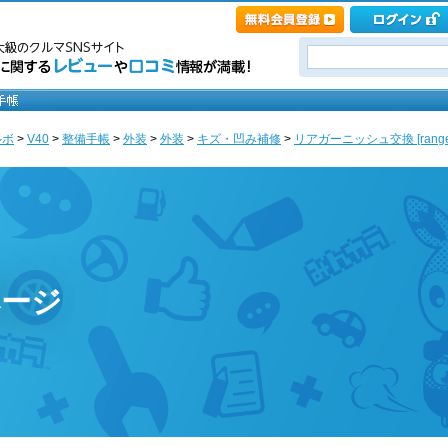
ルボ
>
V40
>
整備手帳
>
外装
>
外装
>
キズ・凹み補修
>
リアガーニッシュ交換 [range
ページ