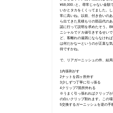
¥68,000.-と。尋常じゃない
いかとタカをくくってました。しか
常に高いね。以前、付き合いのあっ
ら出てきた見積もりの部品代のあ
認に行って説明を求めたそう。B
ニシャルでドカ値引きするせいで
ど、客離れの遠因にならなければ
は何だかなーというのが正直な気
待ですかね。
で、リアガーニッシュの件、結局
1内張剥がす
2ナットを四ヶ所外す
3少しずつ丁寧に引っ張る
4クリップ7箇所外れる
※うまく引っ張れればクリップが
の白いクリップ割れます。この場
5交換するガーニッシュを逆の手