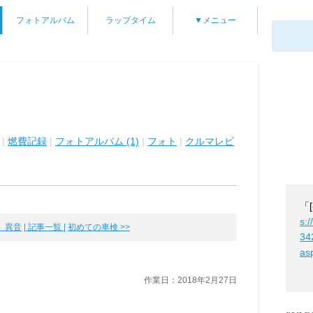
フォトアルバム
ラップタイム
▼メニュー
|
燃費記録
|
フォトアルバム (1)
|
フォト
|
クルマレビ
「
s:/
 異音
| 記事一覧 |
初めての車検 >>
34
as
作業日：2018年2月27日