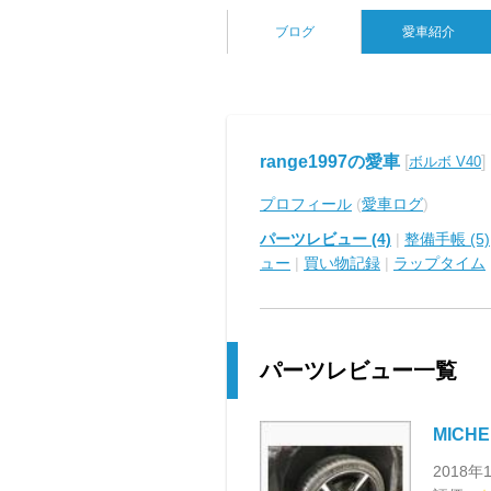
ブログ
愛車紹介
range1997の愛車
[
]
ボルボ V40
プロフィール
(
愛車ログ
)
パーツレビュー (4)
|
整備手帳 (5)
ュー
|
買い物記録
|
ラップタイム
パーツレビュー一覧
MICHE
2018年