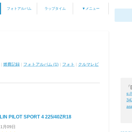
フォトアルバム
ラップタイム
▼メニュー
|
燃費記録
|
フォトアルバム (1)
|
フォト
|
クルマレビ
「
s:/
34
as
LIN PILOT SPORT 4 225/40ZR18
11月09日