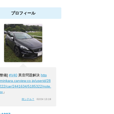
プロフィール
[整備]
#V40
異音問題解決
http
/minkara.carview.co.jp/userid/28
222/car/2441634/5185322/note.
px
」
何シテル？
02/24 13:19