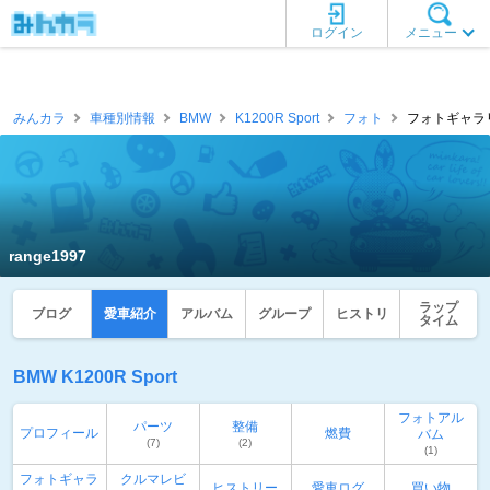
ログイン
メニュー
みんカラ
車種別情報
BMW
K1200R Sport
フォト
フォトギャラリー
range1997
ラップ
ブログ
愛車紹介
アルバム
グループ
ヒストリ
タイム
BMW K1200R Sport
フォトアル
パーツ
整備
プロフィール
燃費
バム
(7)
(2)
(1)
フォトギャラ
クルマレビ
ヒストリー
愛車ログ
買い物