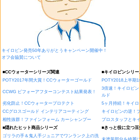
キイロビン発売50年ありがとうキャンペーン開催中！
オフ会協賛について
■CCウォーターシリーズ関連
■キイロビンシリー
POTY2017年間大賞！CCウォーターゴールド
POTY2018上半
3倍速！キイロビン
CCWG ビフォーアフターコンテスト結果発表！
ルド
劣化防止！CCウォータープロテクト
5ヶ月持続！キイロ
CCグロスゴールド インテリアコーティング
キイロビンの逆！
相性抜群！ファインフォーム カーシャンプー
プロスタッフとキイ
■隠れたヒット商品シリーズ
■きっと役に立つ豆
ゴリラの手＆鬼人手ジュニアでワンランク上の洗
未塗装部分を綺麗