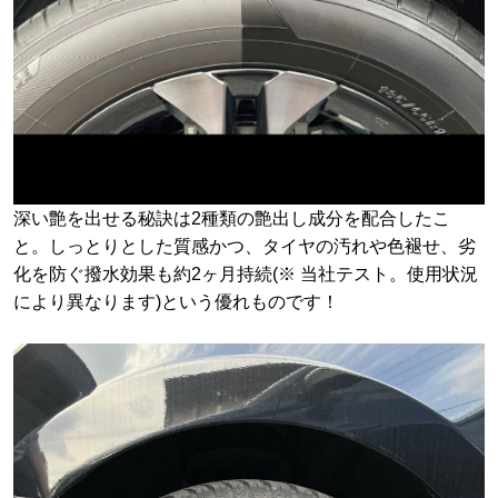
深い艶を出せる秘訣は2種類の艶出し成分を配合したこ
と。しっとりとした質感かつ、タイヤの汚れや色褪せ、劣
化を防ぐ撥水効果も約2ヶ月持続(※ 当社テスト。使用状況
により異なります)という優れものです！