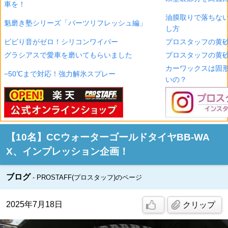
車を！
油膜取りで落ちな
魁磨き塾シリーズ「パーツリフレッシュ編」
し方
ビビり音がゼロ！シリコンワイパー
プロスタッフの黄砂
グラシアスで愛車を磨いてもらいました
プロスタッフの黄砂
カーワックスは固
−50℃まで対応！強力解氷スプレー
いの？
【10名】CCウォーターゴールドタイヤBB-WA
X、インプレッション企画！
ブログ
PROSTAFF(プロスタッフ)のページ
2025年7月18日
クリップ