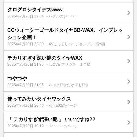
クログロシタイデスwww
2025年7月20日 22:34
- バブルのジーペー
CCウォーターゴールドタイヤBB-WAX、インプレッ
ション企画！
2025年7月20日 22:30
- XVこっそりバージョンアップ計画
テカりすぎず深い艶のタイヤWAX
2025年7月20日 21:35
- I LOVE プリウス ＳＴＭ
つやつや
2025年7月20日 21:35
- バイク好きだが車も好き
使ってみたいタイヤワックス
2025年7月20日 20:46
- koma02のページ
「 テカりすぎず深い艶 」 いいですね??
2025年7月20日 19:12
- Hoosukeのページ