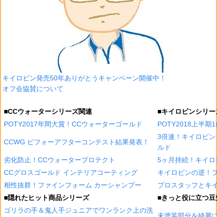
キイロビン発売50年ありがとうキャンペーン開催中！
オフ会協賛について
■CCウォーターシリーズ関連
■キイロビンシリー
POTY2017年間大賞！CCウォーターゴールド
POTY2018上半
3倍速！キイロビン
CCWG ビフォーアフターコンテスト結果発表！
ルド
劣化防止！CCウォータープロテクト
5ヶ月持続！キイロ
CCグロスゴールド インテリアコーティング
キイロビンの逆！
相性抜群！ファインフォーム カーシャンプー
プロスタッフとキイ
■隠れたヒット商品シリーズ
■きっと役に立つ豆
ゴリラの手＆鬼人手ジュニアでワンランク上の洗
未塗装部分を綺麗