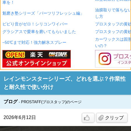
車を！
油膜取りで落ちな
魁磨き塾シリーズ「パーツリフレッシュ編」
し方
ビビり音がゼロ！シリコンワイパー
プロスタッフの黄砂
グラシアスで愛車を磨いてもらいました
プロスタッフの黄砂
カーワックスは固
−50℃まで対応！強力解氷スプレー
いの？
レインモンスターシリーズ、どれを選ぶ？作業性
と耐久性で使い分け
ブログ
PROSTAFF(プロスタッフ)のページ
2026年6月12日
クリップ