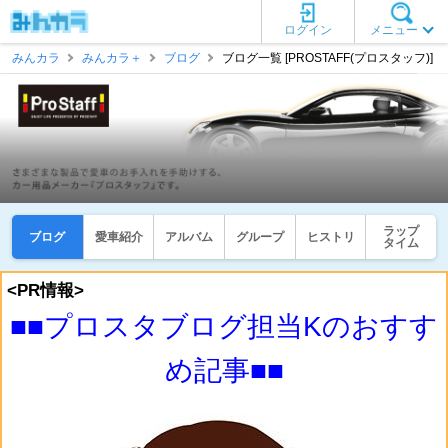
ログイン
メニュー
みんカラ
みんカラ＋
ブログ
ブログ一覧 [PROSTAFF(プロスタッフ)]
ラップ
ブログ
愛車紹介
アルバム
グループ
ヒストリ
タイム
<PR情報>
■■プロスタブログ担当Kのおすす
め記事■■