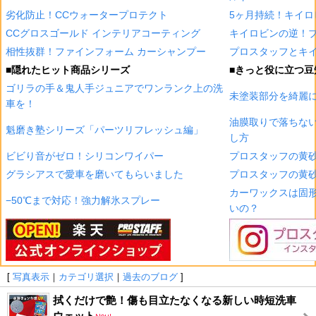
劣化防止！CCウォータープロテクト
5ヶ月持続！キイロ
CCグロスゴールド インテリアコーティング
キイロビンの逆！
相性抜群！ファインフォーム カーシャンプー
プロスタッフとキイ
■隠れたヒット商品シリーズ
■きっと役に立つ豆
ゴリラの手＆鬼人手ジュニアでワンランク上の洗
未塗装部分を綺麗
車を！
油膜取りで落ちな
魁磨き塾シリーズ「パーツリフレッシュ編」
し方
ビビり音がゼロ！シリコンワイパー
プロスタッフの黄砂
グラシアスで愛車を磨いてもらいました
プロスタッフの黄砂
カーワックスは固
−50℃まで対応！強力解氷スプレー
いの？
[
写真表示
｜
カテゴリ選択
｜
過去のブログ
]
拭くだけで艶！傷も目立たなくなる新しい時短洗車
ウェット