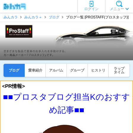
ログイン
メニュー
みんカラ
みんカラ＋
ブログ
ブログ一覧 [PROSTAFF(プロスタッフ)]
ラップ
ブログ
愛車紹介
アルバム
グループ
ヒストリ
タイム
<PR情報>
■■プロスタブログ担当Kのおすす
め記事■■