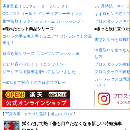
劣化防止！CCウォータープロテクト
5ヶ月持続！キイロ
CCグロスゴールド インテリアコーティング
キイロビンの逆！
相性抜群！ファインフォーム カーシャンプー
プロスタッフとキイ
■隠れたヒット商品シリーズ
■きっと役に立つ豆
ゴリラの手＆鬼人手ジュニアでワンランク上の洗
未塗装部分を綺麗
車を！
油膜取りで落ちな
魁磨き塾シリーズ「パーツリフレッシュ編」
し方
ビビり音がゼロ！シリコンワイパー
プロスタッフの黄砂
グラシアスで愛車を磨いてもらいました
プロスタッフの黄砂
カーワックスは固
−50℃まで対応！強力解氷スプレー
いの？
[
写真表示
｜
カテゴリ選択
｜
過去のブログ
]
拭くだけで艶！傷も目立たなくなる新しい時短洗車
ウェット