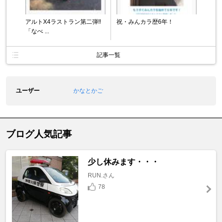
アルトX4ラストラン第二弾‼︎
祝・みんカラ歴6年！
「なべ ...
記事一覧
ユーザー
かなとかご
ブログ人気記事
少し休みます・・・
RUN.さん
78