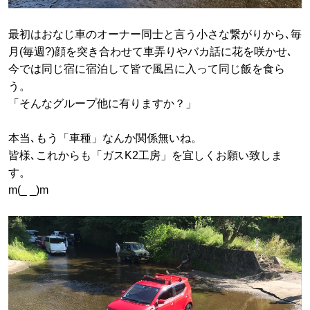
最初はおなじ車のオーナー同士と言う小さな繋がりから､毎
月(毎週?)顔を突き合わせて車弄りやバカ話に花を咲かせ､
今では同じ宿に宿泊して皆で風呂に入って同じ飯を食ら
う。
「そんなグループ他に有りますか？」
本当､もう「車種」なんか関係無いね。
皆様､これからも「ガスK2工房」を宜しくお願い致しま
す。
m(_ _)m