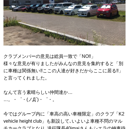
クラブメンバーの意見は総員一致で「NO‼︎」
様々な意見が有りましたがみんなの意見を集約すると「別
に車種は関係無い‼︎ここの人達が好きだからここに居る‼︎」
と言ってくれました。
なんて言う素晴らしい仲間達か…
…。・゜・(ノД`)・゜・。
今ではグループ内に「車高の高い車種限定」のクラブ「K2
vehicle height club」も新設して､いよいよ車種不問のマル
チカークラブとなり､遠征隊長40imaiさんもシエラの納車待