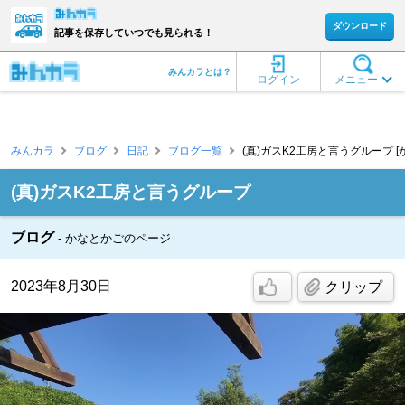
ダウンロード
記事を保存していつでも見られる！
みんカラとは？
ログイン
メニュー
みんカラ
ブログ
日記
ブログ一覧
(真)ガスK2工房と言うグループ [
(真)ガスK2工房と言うグループ
ブログ
かなとかごのページ
2023年8月30日
クリップ