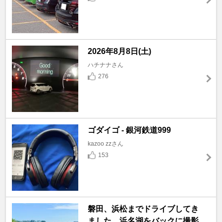
2026年8月8日(土)
ハチナナさん
276
ゴダイゴ - 銀河鉄道999
kazoo zzさん
153
磐田、浜松までドライブしてき
ました。浜名湖をバックに撮影