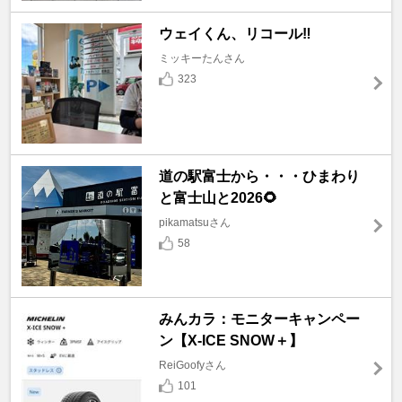
ウェイくん、リコール‼️
ミッキーたんさん
323
道の駅富士から・・・ひまわり
と富士山と2026🌻
pikamatsuさん
58
みんカラ：モニターキャンペー
ン【X-ICE SNOW＋】
ReiGoofyさん
101