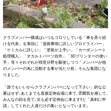
クラブメンバー構成はいつもゴロリしている「車を弄り続
ける代表」を筆頭に「道路事情に詳しいプロドライバー」
「ケミカルに詳しい」「塗装が上手い」「カーボンシート
処理職人」「オカルトパーツ自作」「3Dプリンターの使い
手」等々それぞれが得意分野を駆使しつつ「メンバーが他
のメンバーの為に活動する事が当たり前」そんな集団にな
りました。
「誰でもいいからクラブメンバーになって下さい」的な公
募はせず､あくまでも直接定例会場に来て､雰囲気を感じて､
みんなの顔を見て､次も必ず定例会に来ます‼︎と「真剣に申
請」してくれた人達だけの集いとなっています｡