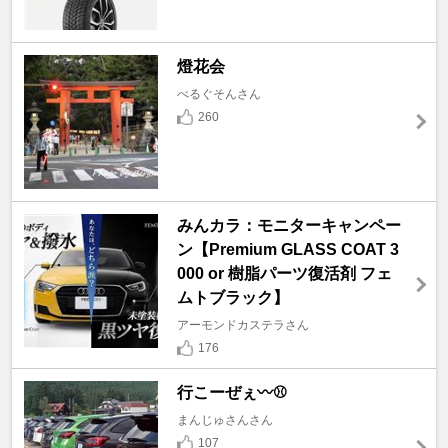
燈花会
べるぐそんさん
260
みんカラ：モニターキャンペー
ン【Premium GLASS COAT 3
000 or 樹脂パーツ復活剤 フェ
ムトブラック】
アーモンドカステラさん
176
行こーぜぇ〰️⚾
まんじゅさんさん
107