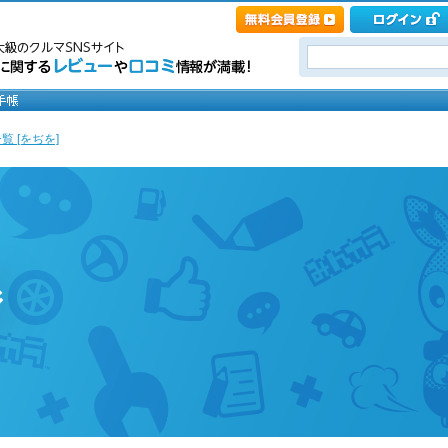
覧 [をぢを]
ジ