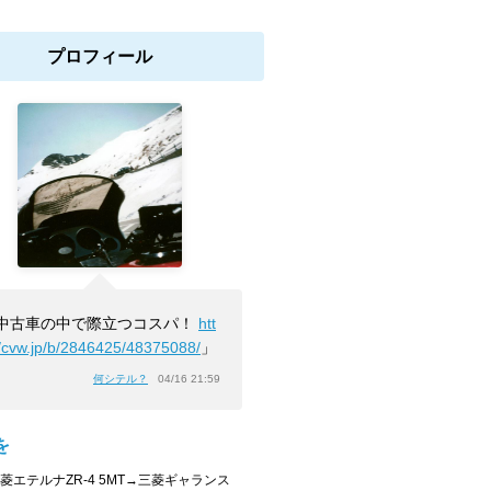
プロフィール
中古車の中で際立つコスパ！
htt
//cvw.jp/b/2846425/48375088/
」
何シテル？
04/16 21:59
を
三菱エテルナZR-4 5MT→三菱ギャランス