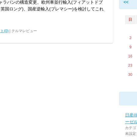
キャラバンの構造変更、欧州車並行輸入(フィアットドブ
<<
英国ロング)、国産逆輸入(プレマシー)を検討してこれ
日
ト(0)
| クルマレビュー
2
9
16
23
30
日産(
ーゼ
カテゴ
未設定