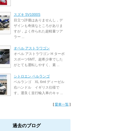
スズキ SV1000S
目立つ評価はありませんし，デ
ザインも奇抜なところがありま
すが，よく作られた超軽量ツア
ラー ...
オペル アストラワゴン
オペル アストラワゴン H ターボ
スポーツ6MT。超希少車でした
がとても運転しやすく、素 ...
シトロエン ベルランゴ
ベルランゴ XL 6mt ディーゼル
右ハンドル イギリス仕様で
す。運良く並行輸入車のキャ ...
[
愛車一覧
]
過去のブログ