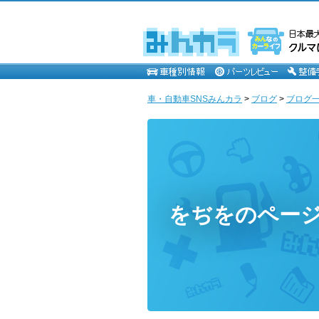
車・自動車SNSみんカラ
>
ブログ
>
ブログ一
をぢをのペー