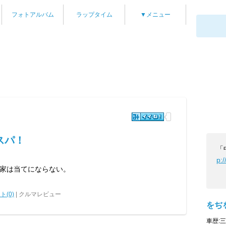
フォトアルバム
ラップタイム
▼メニュー
スパ！
「
p:
家は当てにならない。
ト(0)
| クルマレビュー
をぢ
車歴: