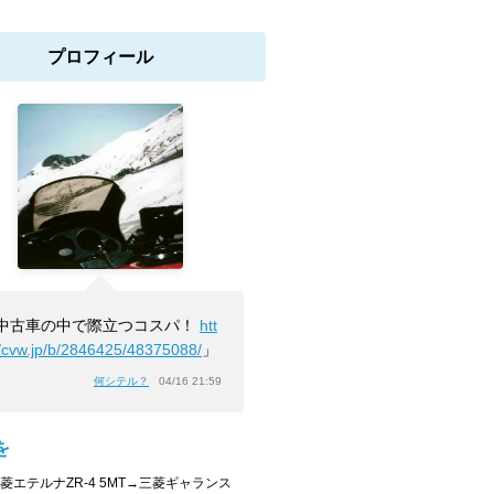
プロフィール
中古車の中で際立つコスパ！
htt
//cvw.jp/b/2846425/48375088/
」
何シテル？
04/16 21:59
を
三菱エテルナZR-4 5MT→三菱ギャランス