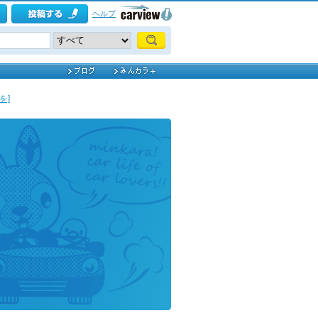
ヘルプ
を]