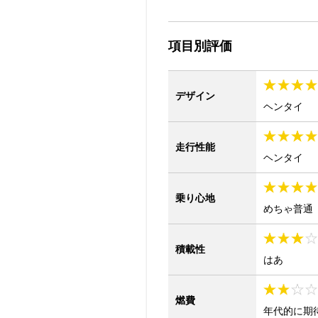
項目別評価
デザイン
ヘンタイ
走行性能
ヘンタイ
乗り心地
めちゃ普通
積載性
はあ
燃費
年代的に期