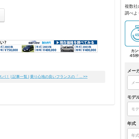
複数社
調べよ
メー
スパ！
| 記事一覧 |
乗り心地の良いフランスの「 ... >>
モデ
年式