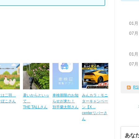
01月
07月
01月
07月
RS
には二羽…
暑いからといっ
車検期限のお知
みんカラ：モニ
けぼこさん
て…
らせが来た！
ターキャンペー
THE TALLさん
別手蘭太郎さん
ン【X ...
centerリバーさ
ん
あな