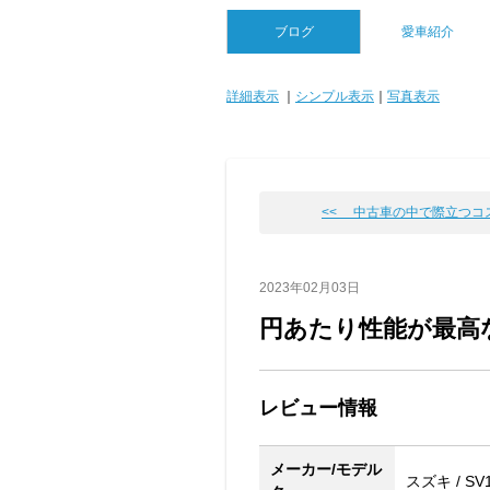
ブログ
愛車紹介
詳細表示
｜
シンプル表示
｜
写真表示
<< 中古車の中で際立つコ
2023年02月03日
円あたり性能が最高
レビュー情報
メーカー/モデル
スズキ / SV1