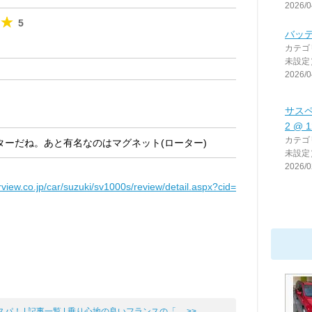
2026/0
5
バッ
カテゴ
未設定
2026/0
サス
2 @ 
カテゴ
ターだね。あと有名なのはマグネット(ローター)
未設定
2026/0
rview.co.jp/car/suzuki/sv1000s/review/detail.aspx?cid=
スパ！
| 記事一覧 |
乗り心地の良いフランスの「 ... >>