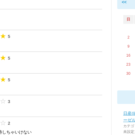
<<
日
5
2
9
16
5
23
30
5
3
日産(
ーゼ
2
カテゴ
待しちゃいけない
未設定