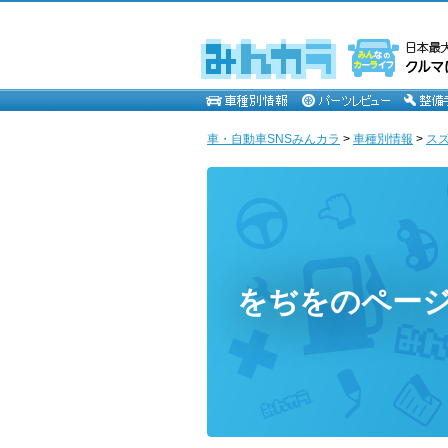
車・自動車SNSみんカラ
>
車種別情報
>
ス
をぢをのペー