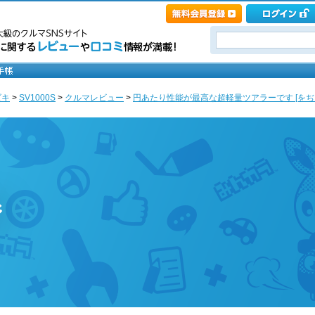
ズキ
>
SV1000S
>
クルマレビュー
>
円あたり性能が最高な超軽量ツアラーです [をぢ
ジ