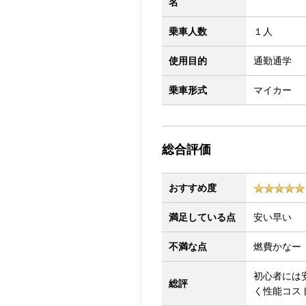
名
乗車人数
１人
使用目的
通勤通学
乗車形式
マイカー
総合評価
おすすめ度
満足している点
安い早い
不満な点
燃費かなー
初心者には
総評
く性能コス