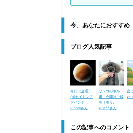
今、あなたにおすすめ
ブログ人気記事
今日は金曜日
ワンコのネル
庭
(ポセイドンア
嬢 今朝はご飯
た
ドベンチ ...
モリモリ♪
u-pomさん
kuta55さん
この記事へのコメント