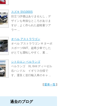
スズキ SV1000S
目立つ評価はありませんし，デ
ザインも奇抜なところがありま
すが，よく作られた超軽量ツア
ラー ...
オペル アストラワゴン
オペル アストラワゴン H ターボ
スポーツ6MT。超希少車でした
がとても運転しやすく、素 ...
シトロエン ベルランゴ
ベルランゴ XL 6mt ディーゼル
右ハンドル イギリス仕様で
す。運良く並行輸入車のキャ ...
[
愛車一覧
]
過去のブログ