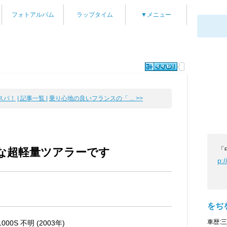
フォトアルバム
ラップタイム
▼メニュー
スパ！
| 記事一覧 |
乗り心地の良いフランスの「 ... >>
「
な超軽量ツアラーです
p:
をぢ
車歴:
000S 不明 (2003年)