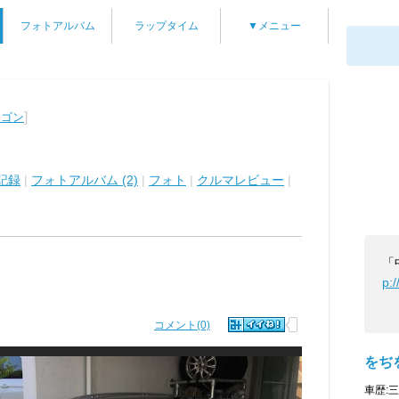
フォトアルバム
ラップタイム
▼メニュー
]
ワゴン
記録
|
フォトアルバム (2)
|
フォト
|
クルマレビュー
|
「
p:
コメント(0)
をぢ
車歴: