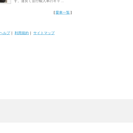
す。運良く並行輸入車のキャ ...
[
愛車一覧
]
ヘルプ
｜
利用規約
｜
サイトマップ