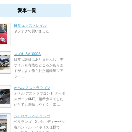
愛車一覧
日産 エクストレイル
ヤフオクで買いました！
スズキ SV1000S
目立つ評価はありませんし，デ
ザインも奇抜なところがありま
すが，よく作られた超軽量ツア
ラー ...
オペル アストラワゴン
オペル アストラワゴン H ターボ
スポーツ6MT。超希少車でした
がとても運転しやすく、素 ...
シトロエン ベルランゴ
ベルランゴ XL 6mt ディーゼル
右ハンドル イギリス仕様で