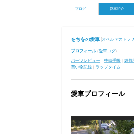
ブログ
愛車紹介
をぢをの愛車
[
オペル アストラ
プロフィール
(
愛車ログ
)
パーツレビュー
|
整備手帳
|
燃費
買い物記録
|
ラップタイム
愛車プロフィール