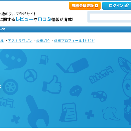
ペル
>
アストラワゴン
>
愛車紹介
>
愛車プロフィール [をぢを]
ジ