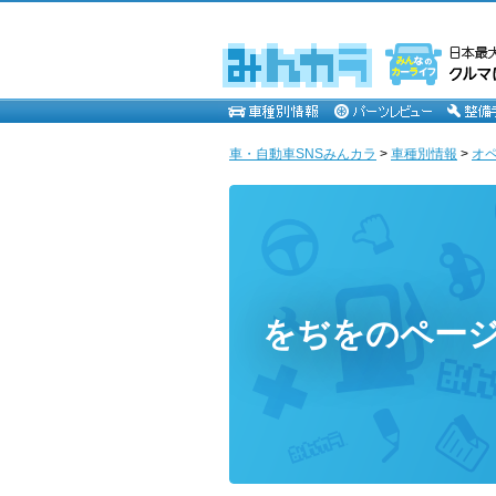
車・自動車SNSみんカラ
>
車種別情報
>
オ
をぢをのペー