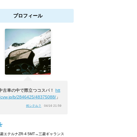
プロフィール
中古車の中で際立つコスパ！
htt
//cvw.jp/b/2846425/48375088/
」
何シテル？
04/16 21:59
を
三菱エテルナZR-4 5MT→三菱ギャランス