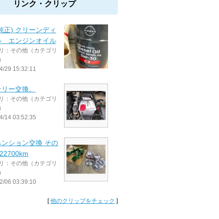
リンク・クリップ
純正) クリーンディ
ル エンジンオイル
リ：その他（カテゴリ
）
4/29 15:32:11
テリー交換。
リ：その他（カテゴリ
）
4/14 03:52:35
ペンション交換 その
122700km
リ：その他（カテゴリ
）
2/06 03:39:10
[
他のクリップをチェック
]