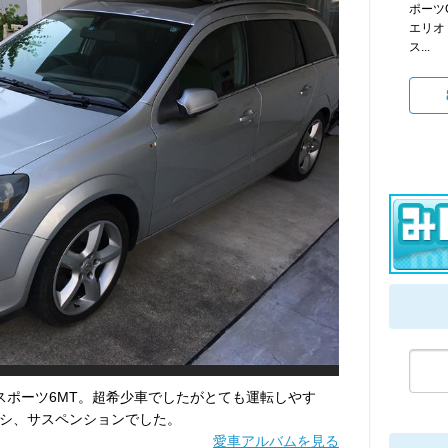
ポーツG
エリオ
ス...
ボスポーツ6MT。超希少車でしたがとても運転しやす
シ、サスペンションでした。
愛車アルバムを見る