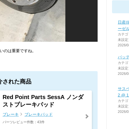
日産(
ーゼ
カテゴ
未設定
2026/0
いのは重要ですね。
バッ
カテゴ
未設定
2026/0
介された商品
サス
2 @ 
Red Point Parts SessA ノンダ
カテゴ
ストブレーキパッド
未設定
2026/0
ブレーキ
ブレーキパッド
パーツレビュー件数：43件