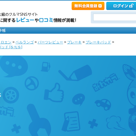
トロエン
>
ベルランゴ
>
パーツレビュー
>
ブレーキ
>
ブレーキパッド
>
キパッド [をぢを]
ジ