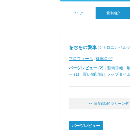
ブログ
愛車紹介
をぢをの愛車
[
シトロエン ベル
プロフィール
(
愛車ログ
)
パーツレビュー (2)
|
整備手帳
|
ー (1)
|
買い物記録
|
ラップタイ
<< 日産(純正) クリーンディー
パーツレビュー