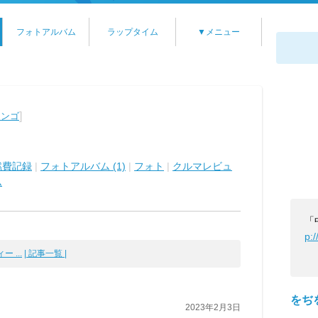
フォトアルバム
ラップタイム
▼メニュー
]
ランゴ
燃費記録
|
フォトアルバム (1)
|
フォト
|
クルマレビュ
ム
「
p:
 ...
| 記事一覧 |
をぢ
2023年2月3日