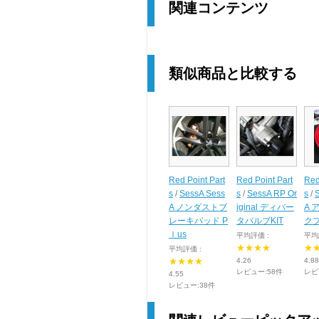
関連コンテンツ
類似商品と比較する
Red Point Part
Red Point Part
Red
s
/
SessA Sess
s
/
SessA RP Or
s
/
A ノンダストブ
iginal ディバー
A 
レーキパッド P
タバルブKIT
ク
ｌus
平均評価 :
平均
★★★★
★
平均評価 :
★★★★
4.26
4.88
レビュー:58件
レビ
4.55
レビュー:38件