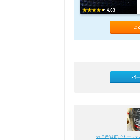
4.63
こ
パ
<< 日産(純正) クリーンディー