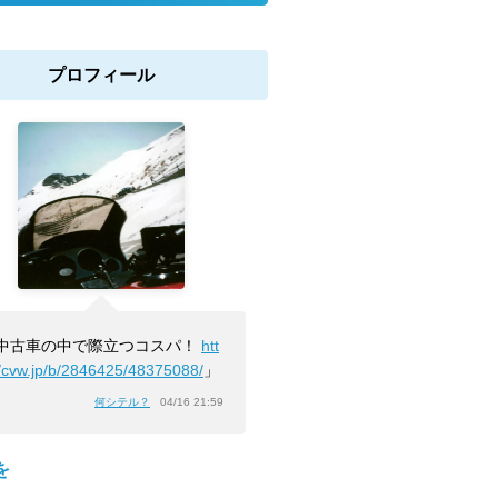
プロフィール
中古車の中で際立つコスパ！
htt
//cvw.jp/b/2846425/48375088/
」
何シテル？
04/16 21:59
を