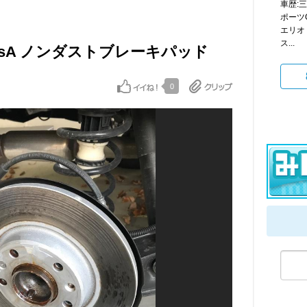
車歴:
ポーツG
エリオ
ス...
ts SessA ノンダストブレーキパッド
0