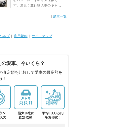
右ハンドル イギリス仕様で
す。運良く並行輸入車のキャ ...
[
愛車一覧
]
ヘルプ
｜
利用規約
｜
サイトマップ
たの愛車、今いくら？
の査定額を比較して愛車の最高額を
う！