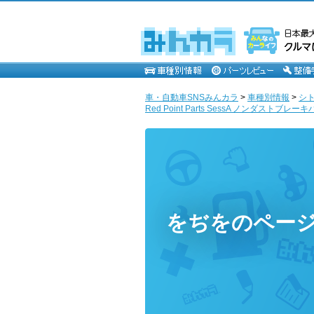
車・自動車SNSみんカラ
>
車種別情報
>
シ
Red Point Parts SessA ノンダストブレー
をぢをのペー