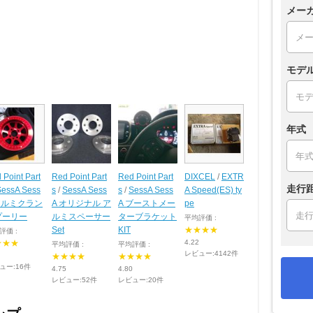
メー
モデ
年式
 Point Part
Red Point Part
Red Point Part
DIXCEL
/
EXTR
走行
SessA Sess
s
/
SessA Sess
s
/
SessA Sess
A Speed(ES) ty
アルミクラン
A オリジナル ア
A ブーストメー
pe
プーリー
ルミスペーサー
ターブラケット
平均評価 :
Set
KIT
★★★★
評価 :
★★★
4.22
平均評価 :
平均評価 :
レビュー:4142件
★★★★
★★★★
ュー:16件
4.75
4.80
レビュー:52件
レビュー:20件