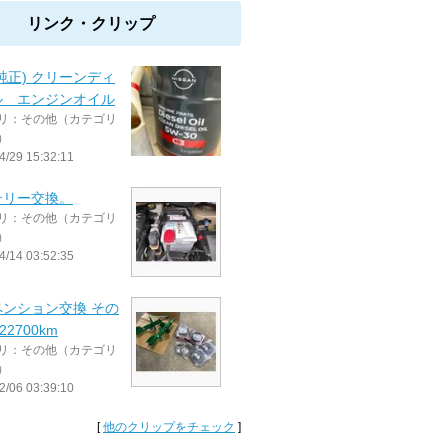
リンク・クリップ
純正) クリーンディ
ル エンジンオイル
リ：その他（カテゴリ
）
4/29 15:32:11
テリー交換。
リ：その他（カテゴリ
）
4/14 03:52:35
ペンション交換 その
122700km
リ：その他（カテゴリ
）
2/06 03:39:10
[
他のクリップをチェック
]