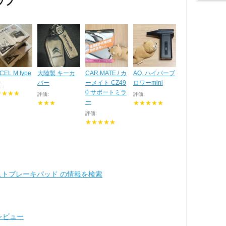
ップ
CEL M type
大陸製 キーカ
CAR MATE / カ
AQ. ハイパーブ
バー
ーメイト CZ49
ロワーmini
:
0 サポートミラ
★★★★
評価:
評価:
ー
★★★
★★★★★
評価:
★★★★★
sA ノンダストブレーキパッド の情報を検索
レビュー