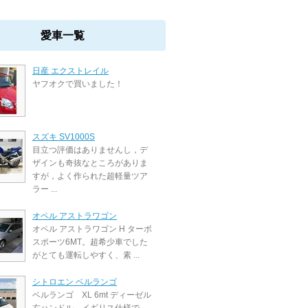
愛車一覧
日産 エクストレイル
ヤフオクで買いました！
スズキ SV1000S
目立つ評価はありませんし，デ
ザインも奇抜なところがありま
すが，よく作られた超軽量ツア
ラー ...
オペル アストラワゴン
オペル アストラワゴン H ターボ
スポーツ6MT。超希少車でした
がとても運転しやすく、素 ...
シトロエン ベルランゴ
ベルランゴ XL 6mt ディーゼル