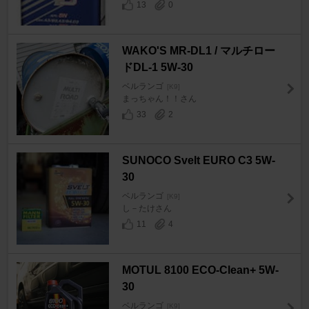
13
0
WAKO'S MR-DL1 / マルチロー
ドDL-1 5W-30
ベルランゴ
[K9]
まっちゃん！！さん
33
2
SUNOCO Svelt EURO C3 5W-
30
ベルランゴ
[K9]
し－たけさん
11
4
MOTUL 8100 ECO-Clean+ 5W-
30
ベルランゴ
[K9]