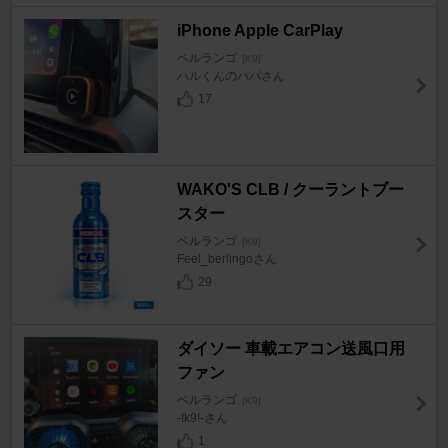
iPhone Apple CarPlay
ベルランゴ
[K9]
ハルくんのパパさん
17
WAKO'S CLB / クーラントブー
スター
ベルランゴ
[K9]
Feel_berlingoさん
29
ダイソー 車載エアコン送風口用
ファン
ベルランゴ
[K9]
-!k9!-さん
1