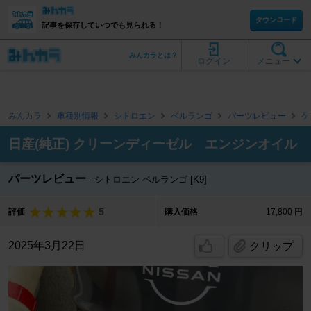
ダウンロード
記事を保存していつでも見られる！
みんカラとは？
ログイン
メニュー
みんカラ
車種別情報
シトロエン
ベルランゴ
パーツレビュー
ケ
日産(純正) クリーンディーゼル エンジンオイル
パーツレビュー
シトロエン ベルランゴ [K9]
5
評価
購入価格
17,800 円
2025年3月22日
クリップ