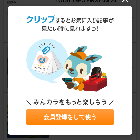
TOTAL INEO FIRST 0w-20
ベルランゴ
[K9]
よしるさん
8
0
GOODYEAR EfficientGrip RVF
02
ベルランゴ
[K9]
kou1gouさん
4
🇫🇷BerLabo. ベルラボ 3Dプレ
ート
ベルランゴ
会員登録をして使う
[K9]
Feel_berlingoさん
30