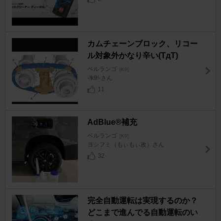
カムチェーンブロック、リコー
ル対象外かなり辛い(TдT)
ベルランゴ
[K9]
-!k9!-さん
11
AdBlue®︎補充
ベルランゴ
[K9]
ヨシフミ（もぃもぃ改）さん
32
完全自動運転は実現するのか？
どこまで進んでる自動運転のい