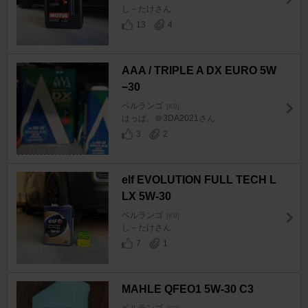
し－たけさん
13
4
AAA / TRIPLE A DX EURO 5W
−30
ベルランゴ
[K9]
はっぱ。＠3DA2021さん
3
2
elf EVOLUTION FULL TECH L
LX 5W-30
ベルランゴ
[K9]
し－たけさん
7
1
MAHLE QFEO1 5W-30 C3
ベルランゴ