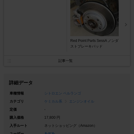
Red Point Parts SessA ノンダ
ストブレーキパッド
記事一覧
詳細データ
車種情報
シトロエン ベルランゴ
カテゴリ
ケミカル系
エンジンオイル
定価
-
購入価格
17,800 円
入手ルート
ネットショッピング（Amazon）
ユーザー
をぢを