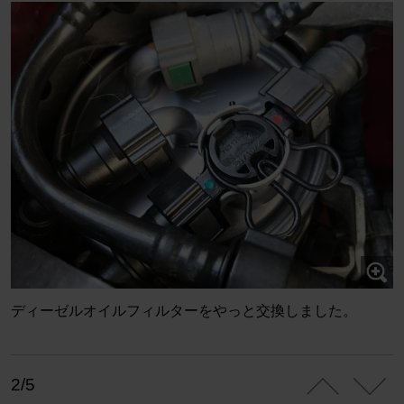
ディーゼルオイルフィルターをやっと交換しました。
2/5