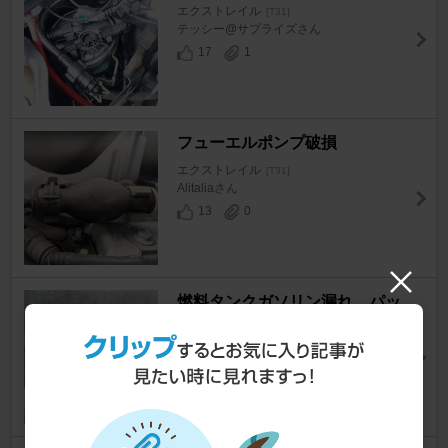
エクストレイル
[T31]
テッシー@サプライズさん
17
1
フューエルポンプ破損
エクストレイル
[T31]
Alitaliaさん
13
0
燃料タンクガソリン漏れ、パッ
キン交換
エクストレイル
[T31]
Yoko3さん
6
1