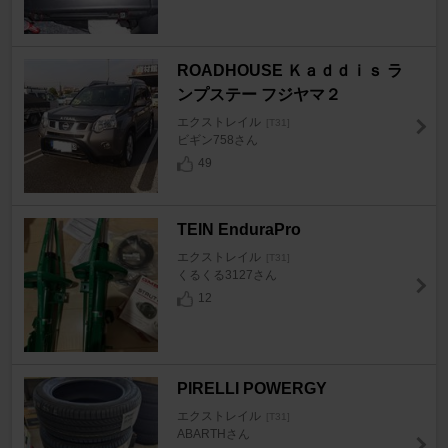
ROADHOUSE Ｋａｄｄｉｓ ラ
ンプステー フジヤマ２
エクストレイル
[T31]
ビギン758さん
49
TEIN EnduraPro
エクストレイル
[T31]
くるくる3127さん
12
PIRELLI POWERGY
エクストレイル
[T31]
ABARTHさん