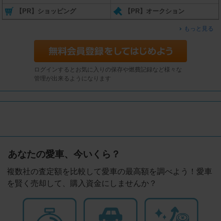
【PR】ショッピング
【PR】オークション
もっと見る
ログインするとお気に入りの保存や燃費記録など様々な
管理が出来るようになります
あなたの愛車、今いくら？
複数社の査定額を比較して愛車の最高額を調べよう！愛車
を賢く売却して、購入資金にしませんか？