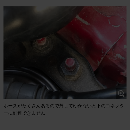
ホースがたくさんあるので外してゆかないと下のコネクタ
ーに到達できません