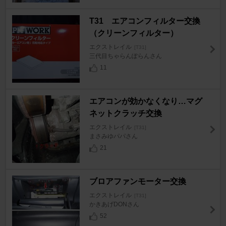
T31 エアコンフィルター交換
（クリーンフィルター）
エクストレイル
[T31]
三代目ちゃらんぽらんさん
11
エアコンが効かなくなり…マグ
ネットクラッチ交換
エクストレイル
[T31]
まさみゆパパさん
21
ブロアファンモーター交換
エクストレイル
[T31]
かきあげDONさん
52