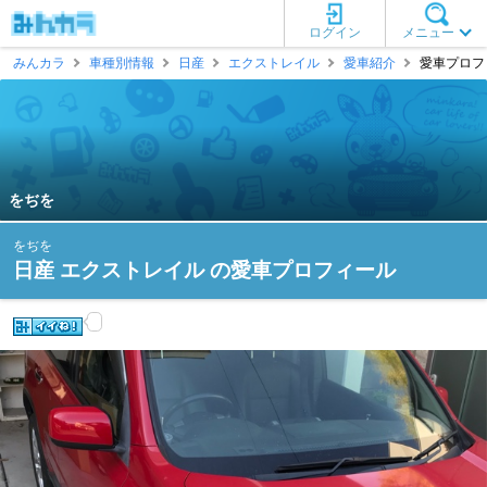
ログイン
メニュー
みんカラ
車種別情報
日産
エクストレイル
愛車紹介
愛車プロフィ
をぢを
をぢを
日産 エクストレイル の愛車プロフィール