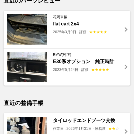
直近のパーツレビュー
花岡車輌
flat cart 2x4
2025年3月9日
-
評価 :
★
★
★
★
★
BMW(純正)
E30系オプション 純正時計
2023年5月24日
-
評価 :
★
★
★
★
★
直近の整備手帳
タイロッドエンドブーツ交換
作業日 : 2026年1月31日
-
難易度 :
★
★
☆