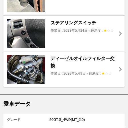
ステアリングスイッチ
作業日 : 2023年5月24日
-
難易度 :
★
☆
☆
ディーゼルオイルフィルター交
換
作業日 : 2023年5月3日
-
難易度 :
★
☆
☆
愛車データ
グレード
20GT S_4WD(MT_2.0)