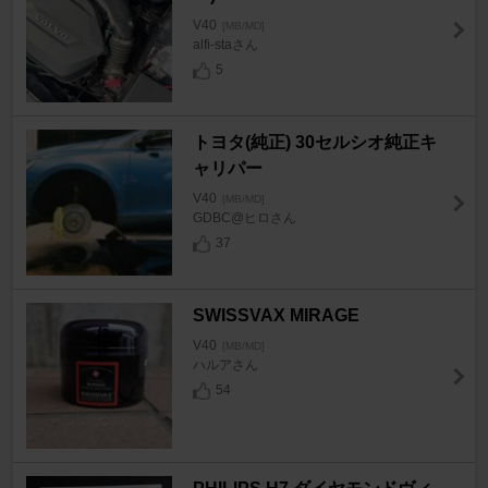
V40
[MB/MD]
alfi-staさん
5
トヨタ(純正) 30セルシオ純正キ
ャリパー
V40
[MB/MD]
GDBC@ヒロさん
37
SWISSVAX MIRAGE
V40
[MB/MD]
ハルアさん
54