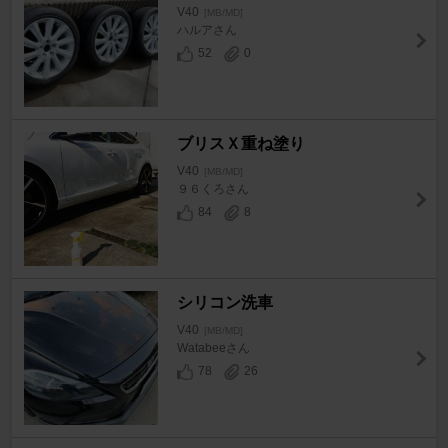
V40
[MB/MD]
ハルアさん
52
0
ブリスＸ重ね塗り
V40
[MB/MD]
９６くろさん
84
8
シリコン洗車
V40
[MB/MD]
Watabeeさん
78
26