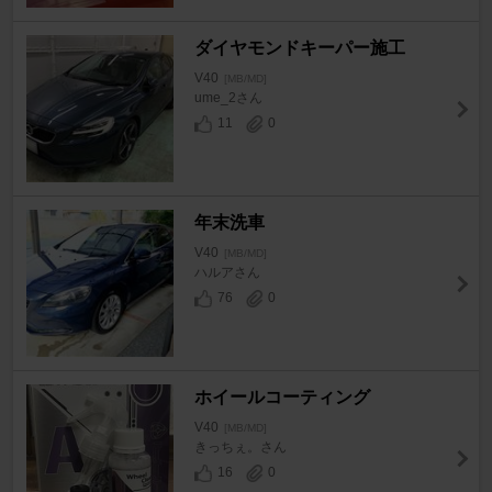
ダイヤモンドキーパー施工
V40
[MB/MD]
ume_2さん
11
0
年末洗車
V40
[MB/MD]
ハルアさん
76
0
ホイールコーティング
V40
[MB/MD]
きっちぇ。さん
16
0