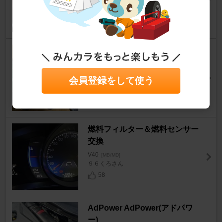
Watabeeさん
66
リモコンキー電池交換と掃除
V40
[MB/MD]
Watabeeさん
会員登録をして使う
45
燃料フィルター＆燃料センサー
交換
V40
[MB/MD]
９６くろさん
58
AdPower AdPower(アドパワ
ー)