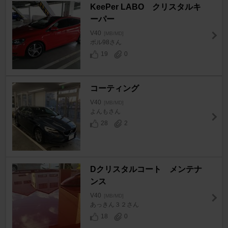
KeePer LABO クリスタルキ
ーパー
V40
[MB/MD]
ボル98さん
19
0
コーティング
V40
[MB/MD]
よんもさん
28
2
Dクリスタルコート メンテナ
ンス
V40
[MB/MD]
あっきん３２さん
18
0