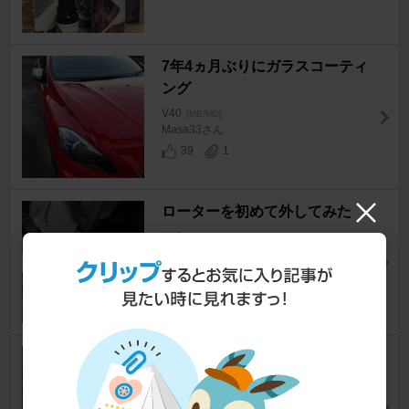
7年4ヵ月ぶりにガラスコーティ
ング
V40
[MB/MD]
Masa33さん
39
1
ローターを初めて外してみた
V40
[MB/MD]
Calvadosさん
5
「メンテナンスを予約...」アラ
ートの解除
V40
[MB/MD]