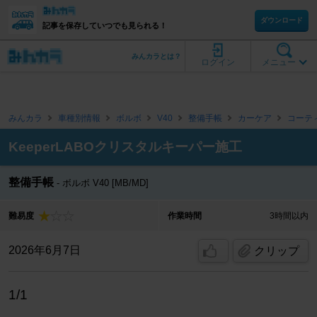
ダウンロード
記事を保存していつでも見られる！
みんカラとは？
ログイン
メニュー
みんカラ
車種別情報
ボルボ
V40
整備手帳
カーケア
コーテ
KeeperLABOクリスタルキーパー施工
整備手帳
ボルボ V40 [MB/MD]
難易度
作業時間
3時間以内
2026年6月7日
クリップ
1/1