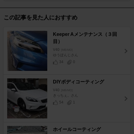
この記事を見た人におすすめ
Keeper Aメンテナンス（３回
目）
V40
[MB/MD]
ゆうぽんじさん
34
0
DIYボディコーティング
V40
[MB/MD]
きっちぇ。さん
54
1
ホイールコーティング