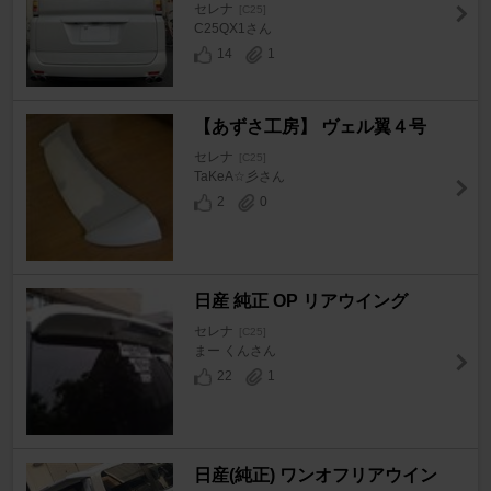
セレナ
[C25]
C25QX1さん
14
1
【あずさ工房】 ヴェル翼４号
セレナ
[C25]
TaKeA☆彡さん
2
0
日産 純正 OP リアウイング
セレナ
[C25]
まー くんさん
22
1
日産(純正) ワンオフリアウイン