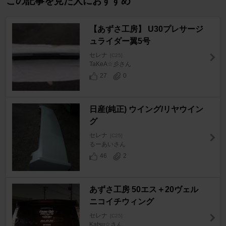
この記事を見た人におすすめ
【あずさ工房】 U30プレサージ
ュライダー翼5号
セレナ
[C25]
TaKeA☆彡さん
27
0
日産(純正) ウイング/リヤウイン
グ
セレナ
[C25]
るーあいさん
46
2
あずさ工房 50エス＋20ヴェル
ニコイチウィング
セレナ
[C25]
Katsu☆さん