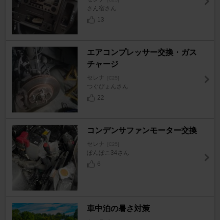
さん宿さん
13
エアコンプレッサー交換・ガス
チャージ
セレナ
[C25]
つぐぴょんさん
22
コンデンサファンモーター交換
セレナ
[C25]
ぽんぽこ34さん
6
車中泊の暑さ対策