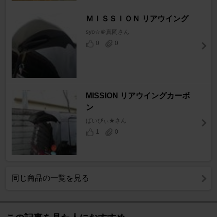
ＭＩＳＳＩＯＮ リアウイング
syo☆＠真岡さん
0
0
MISSION リアウイングカーボ
ン
ぱいぴぃ★さん
1
0
同じ商品の一覧を見る