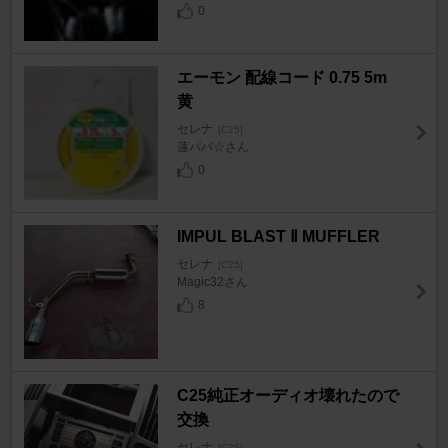
0
エーモン 配線コード 0.75 5m
黄
セレナ
[C25]
蓮パパ☆さん
0
IMPUL BLAST Ⅱ MUFFLER
セレナ
[C25]
Magic32さん
8
C25純正オーディオ壊れたので
交換
セレナ
[C25]