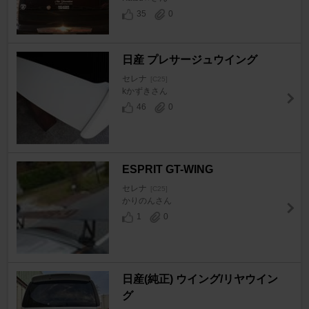
35
0
日産 プレサージュウイング
セレナ
[C25]
kかずきさん
46
0
ESPRIT GT-WING
セレナ
[C25]
かりのんさん
1
0
日産(純正) ウイング/リヤウイン
グ