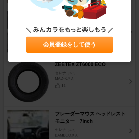
カーメイト CZ92ドリンクホル
ダー ドリンク&携帯（タバ
コ）同時ホールド
セレナ
[C25]
会員登録をして使う
os@さん
0
ZEETEX ZT6000 ECO
セレナ
[C25]
MAD-Kさん
11
フレーダーマウス ヘッドレスト
モニター 7inch
セレナ
[C25]
BAMBOOさん