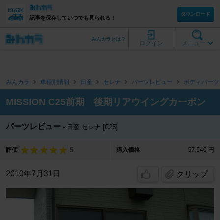
ダウンロード
記事を保存していつでも見られる！
みんカラとは？
ログイン
メニュー
みんカラ
車種別情報
日産
セレナ
パーツレビュー
ボディパーツ
MISSION C25前期 後期リアウイングカーボン
パーツレビュー
日産 セレナ [C25]
5
評価
購入価格
57,540 円
2010年7月31日
クリップ