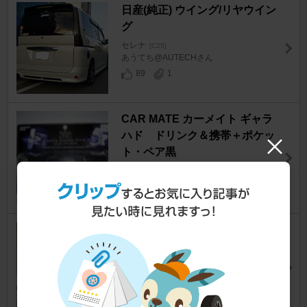
日産(純正) ウイング/リヤウイン
グ
セレナ
[C25]
あうてち@AUTECHさん
89
1
CAR MATE カーメイト ギャラ
ハド ドリンク＆携帯＋ポケッ
ト・ペア黒
セレナ
[C25]
こなみづきさん
0
XIANGSHANG ボンネットダン
パー
セレナ
[C25]
Magic32さん
6