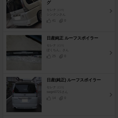
グ
セレナ
[C25]
シンクンさん
41
0
日産純正 ルーフスポイラー
セレナ
[C25]
ぼくちん。さん
25
0
日産(純正) ルーフスポイラー
セレナ
[C25]
swgn0721さん
14
0