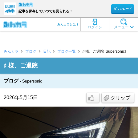
ダウンロード
記事を保存していつでも見られる！
みんカラとは？
ログイン
メニュー
みんカラ
ブログ
日記
ブログ一覧
♯ 様、ご退院 [Supersonic]
♯ 様、ご退院
ブログ
Supersonic
2026年5月15日
クリップ