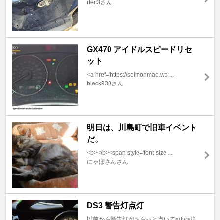
rtec3さん
GX470 アイドルスピードリセ
ット
<a href='https://seimonmae.wo ...
black930さん
明日は、川島町で旧車イベント
だ。
<b></b><span style='font-size ...
にゃぼさんさん
DS3 警告灯点灯
以前から警告灯がちらっと点いて<div>消