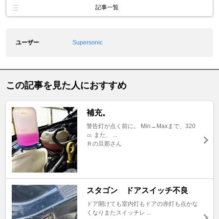
記事一覧
ユーザー
Supersonic
この記事を見た人におすすめ
補充。
警告灯が点く前に。 Min→Maxまで、320
㏄ また、 ...
Ｒの旦那さん
スタゴン ドアスイッチ不良
ドア開けても室内灯もドアの赤灯も点かな
くなりまたスイッチレ ...