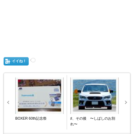
イイね！
BOXER 60th記念祭
♯、その後 〜しばしのお別
れ〜