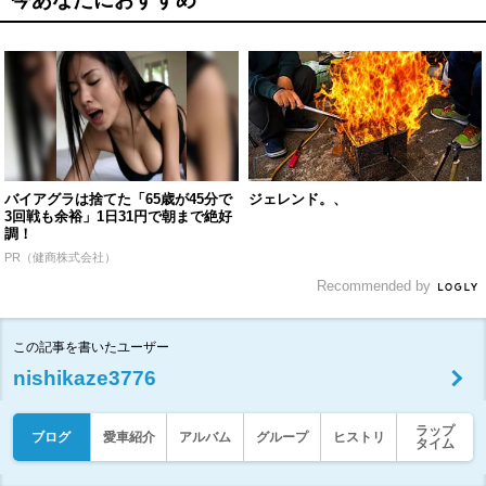
バイアグラは捨てた「65歳が45分で
ジェレンド。、
3回戦も余裕」1日31円で朝まで絶好
調！
PR（健商株式会社）
Recommended by
この記事を書いたユーザー
nishikaze3776
ラップ
ブログ
愛車紹介
アルバム
グループ
ヒストリ
タイム