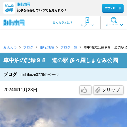
ダウンロード
記事を保存していつでも見られる！
みんカラとは？
ログイン
メニュー
みんカラ
ブログ
旅行/地域
ブログ一覧
車中泊の記録９８ 道の駅 多々羅
車中泊の記録９８ 道の駅 多々羅しまなみ公園
ブログ
nishikaze3776のページ
2024年11月23日
クリップ