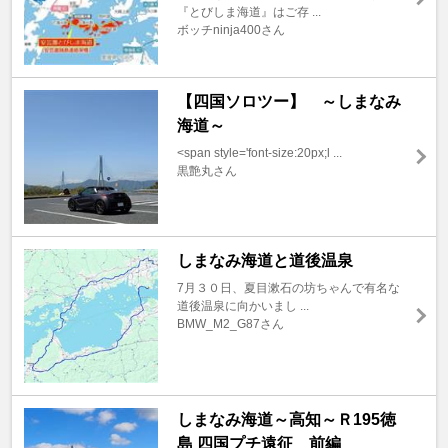
『とびしま海道』はご存 ...
ボッチninja400さん
【四国ソロツー】 ～しまなみ
海道～
<span style='font-size:20px;l ...
黒艶丸さん
しまなみ海道と道後温泉
7月３０日、夏目漱石の坊ちゃんで有名な
道後温泉に向かいまし ...
BMW_M2_G87さん
しまなみ海道～高知～Ｒ195徳
島 四国プチ遠征 前編