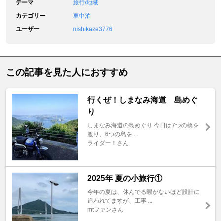
テーマ
旅行/地域
カテゴリー
車中泊
ユーザー
nishikaze3776
この記事を見た人におすすめ
行くぜ！しまなみ海道 島めぐ
り
しまなみ海道の島めぐり 今日は7つの橋を
渡り、6つの島を ...
ライダー！さん
2025年 夏の小旅行①
今年の夏は、休んでる暇がないほど設計に
追われてますが、工事 ...
mtファンさん