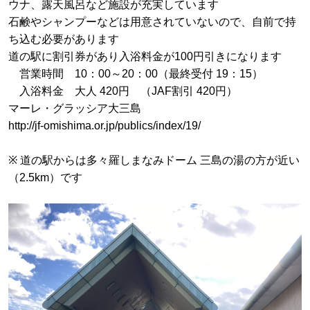
ウナ、露天風呂など施設が充実しています
石鹸やシャンプーなどは用意されていないので、自前で持
ち込む必要があります
道の駅に割引券があり入浴料金が100円引きになります
営業時間 10：00～20：00（最終受付 19：15）
入浴料金 大人 420円 （JAF割引 420円）
マーレ・グラッシア大三島
http://jf-omishima.or.jp/publics/index/19/
※ 道の駅からは多々羅しまなみドーム 三島の湯の方が近い
（2.5km）です