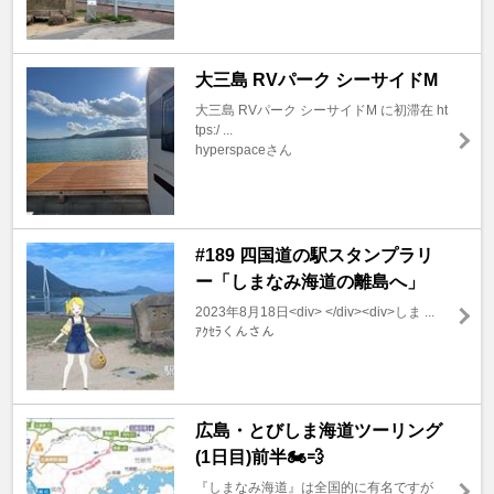
大三島 RVパーク シーサイドM
大三島 RVパーク シーサイドM に初滞在 ht
tps:/ ...
hyperspaceさん
#189 四国道の駅スタンプラリ
ー「しまなみ海道の離島へ」
2023年8月18日<div> </div><div>しま ...
ｱｸｾﾗくんさん
広島・とびしま海道ツーリング
(1日目)前半🏍️💨
『しまなみ海道』は全国的に有名ですが