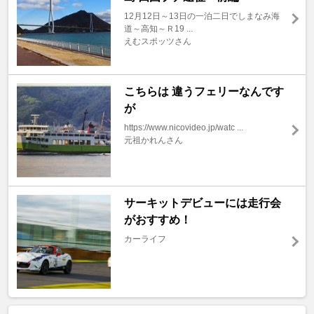
12月12日～13日の一泊二日でしまなみ海
道～高知～Ｒ19 ...
えむスポッツさん
こちらは 違うフェリーなんです
が
https://www.nicovideo.jp/watc ...
元祖かれんさん
サーキットデビューには走行会
がおすすめ！
カーライフ