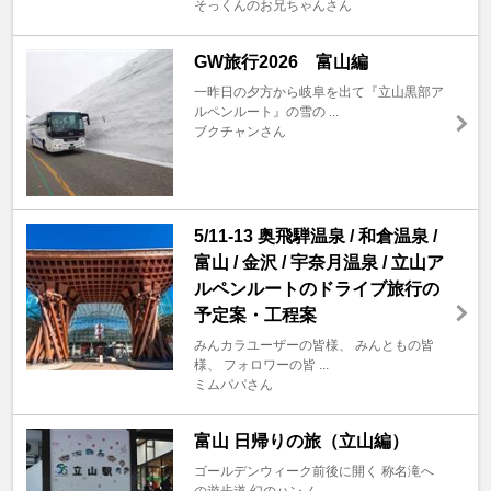
そっくんのお兄ちゃんさん
GW旅行2026 富山編
一昨日の夕方から岐阜を出て『立山黒部ア
ルペンルート』の雪の ...
ブクチャンさん
5/11-13 奥飛騨温泉 / 和倉温泉 /
富山 / 金沢 / 宇奈月温泉 / 立山ア
ルペンルートのドライブ旅行の
予定案・工程案
みんカラユーザーの皆様、 みんともの皆
様、 フォロワーの皆 ...
ミムパパさん
富山 日帰りの旅（立山編）
ゴールデンウィーク前後に開く 称名滝へ