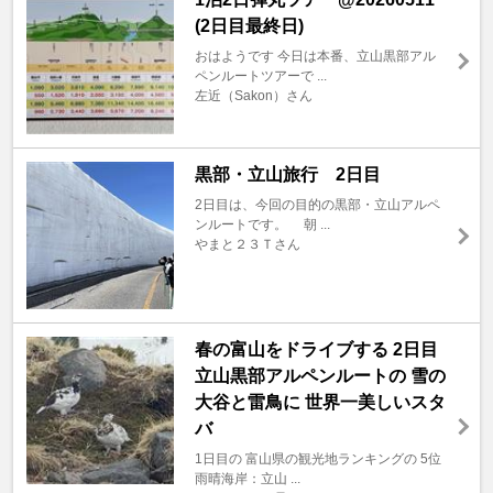
(2日目最終日)
おはようです 今日は本番、立山黒部アル
ペンルートツアーで ...
左近（Sakon）さん
黒部・立山旅行 2日目
2日目は、今回の目的の黒部・立山アルペ
ンルートです。 朝 ...
やまと２３Ｔさん
春の富山をドライブする 2日目
立山黒部アルペンルートの 雪の
大谷と雷鳥に 世界一美しいスタ
バ
1日目の 富山県の観光地ランキングの 5位
雨晴海岸：立山 ...