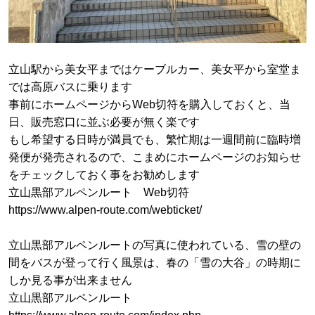
立山駅から美女平まではケーブルカー、美女平から室堂ま
では高原バスに乗ります
事前にホームページからWeb切符を購入しておくと、当
日、販売窓口に並ぶ必要が無く楽です
もし希望する日時が満員でも、繁忙期は一週間前に臨時増
発便が発売されるので、こまめにホームページのお知らせ
をチェックしておく事をお勧めします
立山黒部アルペンルート Web切符
https://www.alpen-route.com/webticket/
立山黒部アルペンルートの写真に使われている、雪の壁の
間をバスが登って行く風景は、春の「雪の大谷」の時期に
しか見る事が出来ません
立山黒部アルペンルート