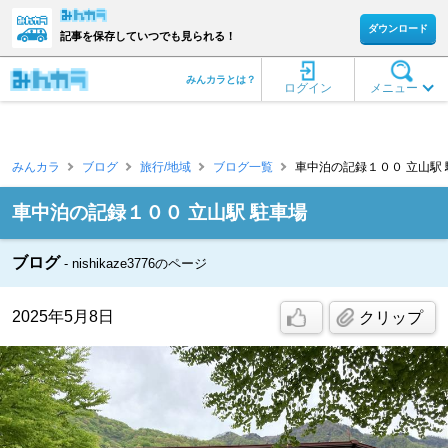
ダウンロード
記事を保存していつでも見られる！
みんカラとは？
ログイン
メニュー
みんカラ
ブログ
旅行/地域
ブログ一覧
車中泊の記録１００ 立山駅 駐車場 
車中泊の記録１００ 立山駅 駐車場
ブログ
nishikaze3776のページ
2025年5月8日
クリップ