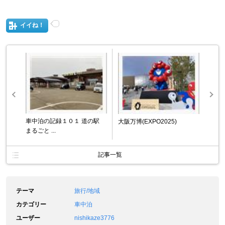
イイね！
車中泊の記録１０１ 道の駅
大阪万博(EXPO2025)
まるごと ...
記事一覧
テーマ
旅行/地域
カテゴリー
車中泊
ユーザー
nishikaze3776