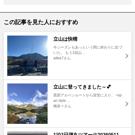
この記事を見た人におすすめ
立山は快晴
今シーズンもあっという間に終わりに近づ
いた。 もう1回山 ...
alfee7さん
立山に登ってきました～💕
黒部アルペンルートから室堂に入り、 <sp
an style ...
桃奈々さん
1泊2日弾丸ツアー@20260511