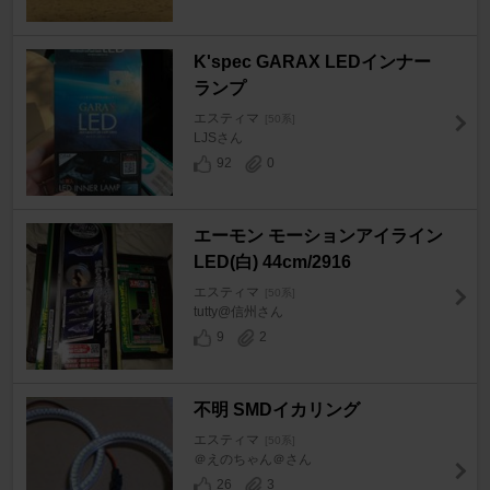
K'spec GARAX LEDインナー
ランプ
エスティマ
[50系]
LJSさん
92
0
エーモン モーションアイライン
LED(白) 44cm/2916
エスティマ
[50系]
tutty@信州さん
9
2
不明 SMDイカリング
エスティマ
[50系]
＠えのちゃん＠さん
26
3