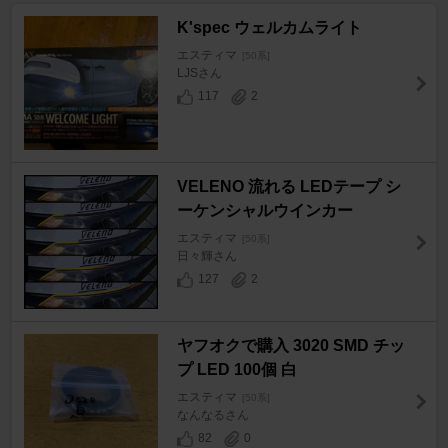
K'spec ウェルカムライト
エスティマ
[50系]
LJSさん
117
2
VELENO 流れる LEDテープ シ
ーケンシャルウインカー
エスティマ
[50系]
日々輝さん
127
2
ヤフオクで購入 3020 SMD チッ
プ LED 100個 白
エスティマ
[50系]
なんなるさん
82
0