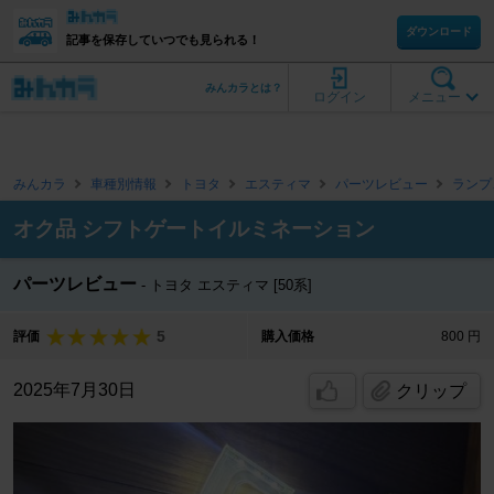
ダウンロード
記事を保存していつでも見られる！
みんカラとは？
ログイン
メニュー
みんカラ
車種別情報
トヨタ
エスティマ
パーツレビュー
ランプ
オク品 シフトゲートイルミネーション
パーツレビュー
トヨタ エスティマ [50系]
5
評価
購入価格
800 円
2025年7月30日
クリップ