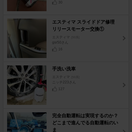
30
エスティマ スライドドア修理
リリースモーター交換①
エスティマ
[50系]
gsr50さん
16
手洗い洗車
エスティマ
[50系]
ニッチ223さん
127
完全自動運転は実現するのか？
どこまで進んでる自動運転のい
ま