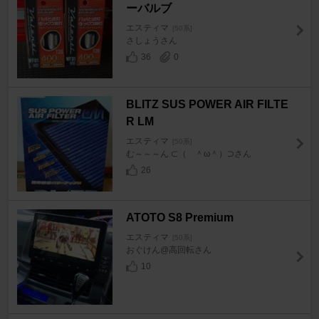
ーバルブ
エスティマ
[50系]
さしょうさん
36
0
BLITZ SUS POWER AIR FILTE
R LM
エスティマ
[50系]
む～～～ん ⊂（ ＾ω＾）⊃さん
26
ATOTO S8 Premium
エスティマ
[50系]
おぐけん@高回転さん
10