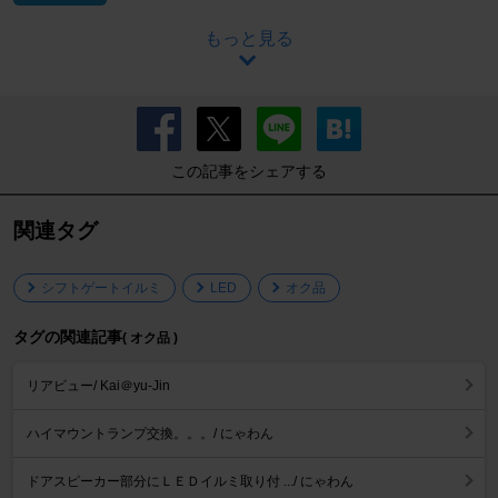
もっと見る
この記事をシェアする
関連タグ
シフトゲートイルミ
LED
オク品
タグの関連記事
( オク品 )
リアビュー/ Kai＠yu-Jin
ハイマウントランプ交換。。。/ にゃわん
ドアスピーカー部分にＬＥＤイルミ取り付 .../ にゃわん