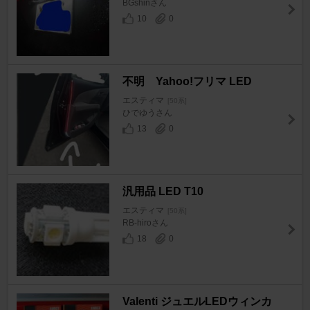
BGshinさん
10
0
不明 Yahoo!フリマ LED
エスティマ
[50系]
ひでゆうさん
13
0
汎用品 LED T10
エスティマ
[50系]
RB-hiroさん
18
0
Valenti ジュエルLEDウィンカ