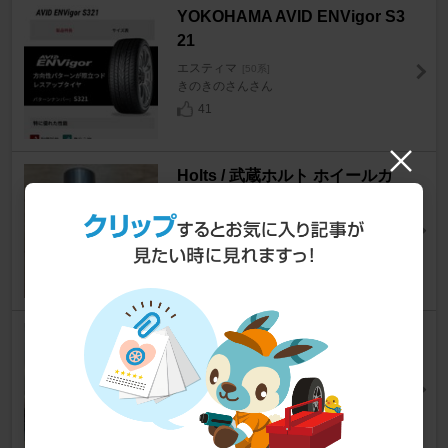
YOKOHAMA AVID ENVigor S3
21
エスティマ
[50系]
きのきのさんさん
41
Holts / 武蔵ホルト ホイールカ
ラーペイント
エスティマ
[50系]
Hyper-Mixさん
32
MONSTA TERRAIN GRIPPER
エスティマ
[50系]
ちゃぱぐり( ・∇・)ノさん
23