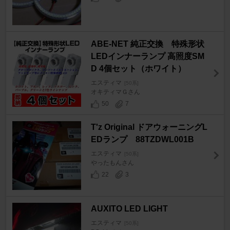
ABE-NET 純正交換 特殊形状
LEDインナーランプ 高照度SM
D 4個セット（ホワイト）
エスティマ
[50系]
オキティマＧさん
50
7
T'z Original ドアウォーニングL
EDランプ 88TZDWL001B
エスティマ
[50系]
やったもんさん
22
3
AUXITO LED LIGHT
エスティマ
[50系]