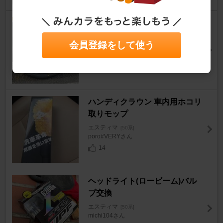
BRIDGESTONE REGNO GR-X
Ⅲ TYPE RV 225/50R18
会員登録をして使う
エスティマ
[50系]
LJSさん
98
ハンディクラウン 車内用ホコリ
取りモップ
エスティマ
[50系]
poro#VERYさん
14
ヘッドライト(ロービーム)バル
ブ交換
エスティマ
[50系]
michi104さん