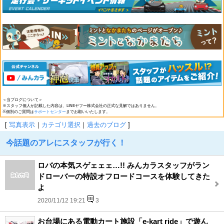
＜当ブログについて＞
※スタッフ個人が記載した内容は、LINEヤフー株式会社の正式な見解ではありません。
※個別のご質問は
サポートセンター
までお願いいたします。
[
写真表示
｜
カテゴリ選択
｜
過去のブログ
]
今話題のアレにスタッフが行く！
ロバの本気スゲェェェ…!! みんカラスタッフがラン
ドローバーの特設オフロードコースを体験してきた
よ
2020/11/12 19:21
3
お台場にある電動カート施設「e-kart ride」で遊ん