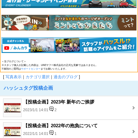
＜当ブログについて＞
※スタッフ個人が記載した内容は、LINEヤフー株式会社の正式な見解ではありません。
※個別のご質問は
サポートセンター
までお願いいたします。
[
写真表示
｜
カテゴリ選択
｜
過去のブログ
]
ハッシュタグ投稿企画
【投稿企画】2023年 新年のご挨拶
2023/1/1 14:01
2
【投稿企画】2022年の抱負について
2022/1/1 14:01
1