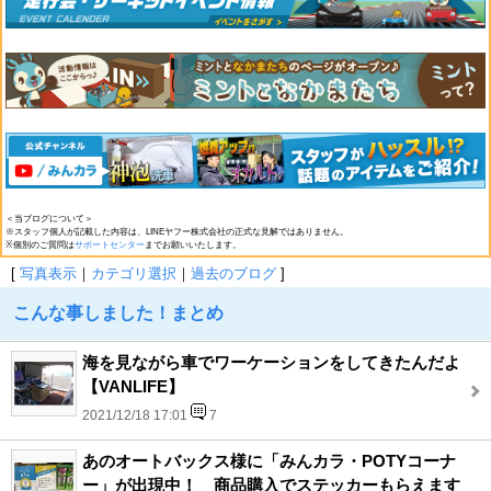
＜当ブログについて＞
※スタッフ個人が記載した内容は、LINEヤフー株式会社の正式な見解ではありません。
※個別のご質問は
サポートセンター
までお願いいたします。
[
写真表示
｜
カテゴリ選択
｜
過去のブログ
]
こんな事しました！まとめ
海を見ながら車でワーケーションをしてきたんだよ
【VANLIFE】
2021/12/18 17:01
7
あのオートバックス様に「みんカラ・POTYコーナ
ー」が出現中！ 商品購入でステッカーもらえます