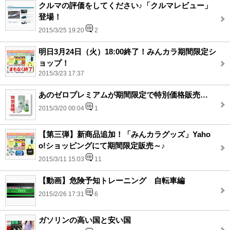
クルマの評価をしてください♪「クルマレビュー」
登場！
2015/3/25 19:20
2
明日3月24日（火）18:00終了！みんカラ期間限定シ
ョップ！
2015/3/23 17:37
あのゼロプレミアムが期間限定で特別価格販売…
2015/3/20 00:04
1
【第三弾】新商品追加！「みんカラグッズ」Yaho
o!ショッピングにて期間限定販売～♪
2015/3/11 15:03
11
【動画】危険予知トレーニング 自転車編
2015/2/26 17:31
6
ガソリンの高い国と安い国