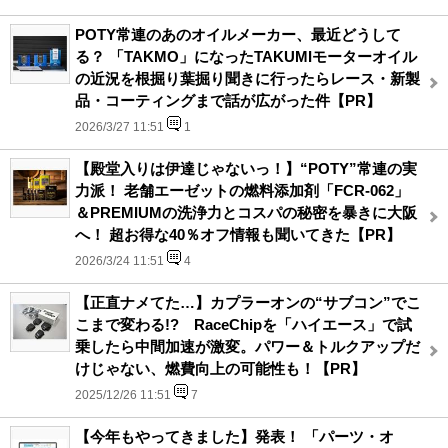
POTY常連のあのオイルメーカー、最近どうして
る？ 「TAKMO」になったTAKUMIモーターオイル
の近況を根掘り葉掘り聞きに行ったらレース・新製
品・コーティングまで話が広がった件【PR】
2026/3/27 11:51
1
【殿堂入りは伊達じゃないっ！】“POTY”常連の実
力派！ 老舗エーゼットの燃料添加剤「FCR-062」
＆PREMIUMの洗浄力とコスパの秘密を暴きに大阪
へ！ 超お得な40％オフ情報も聞いてきた【PR】
2026/3/24 11:51
4
【正直ナメてた…】カプラーオンの“サブコン”でこ
こまで変わる!? RaceChipを「ハイエース」で試
乗したら中間加速が激変。パワー＆トルクアップだ
けじゃない、燃費向上の可能性も！【PR】
2025/12/26 11:51
7
【今年もやってきました】発表！ 「パーツ・オ