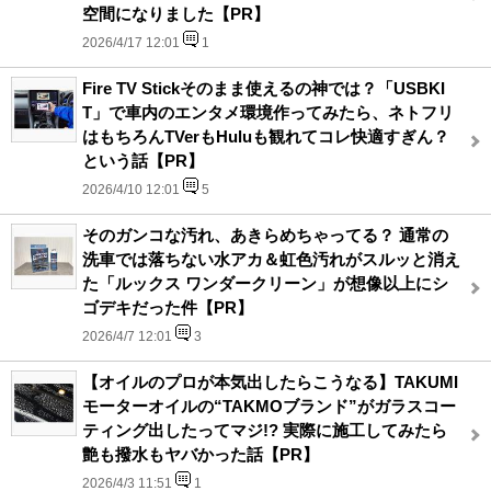
空間になりました【PR】
2026/4/17 12:01
1
Fire TV Stickそのまま使えるの神では？「USBKI
T」で車内のエンタメ環境作ってみたら、ネトフリ
はもちろんTVerもHuluも観れてコレ快適すぎん？
という話【PR】
2026/4/10 12:01
5
そのガンコな汚れ、あきらめちゃってる？ 通常の
洗車では落ちない水アカ＆虹色汚れがスルッと消え
た「ルックス ワンダークリーン」が想像以上にシ
ゴデキだった件【PR】
2026/4/7 12:01
3
【オイルのプロが本気出したらこうなる】TAKUMI
モーターオイルの“TAKMOブランド”がガラスコー
ティング出したってマジ!? 実際に施工してみたら
艶も撥水もヤバかった話【PR】
2026/4/3 11:51
1