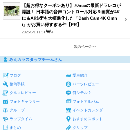
【超お得なクーポンあり】70maiの最新ドラレコが
爆誕！ 日本語の音声コントロール対応＆画質が4K
に＆AI技術も大幅進化した「Dash Cam 4K Omn
i」がお買い得すぎる件【PR】
2025/5/1 11:51
4
次のページ >>
みんカラスタッフチームさん
ブログ
愛車紹介
整備手帳
パーツレビュー
クルマレビュー
何シテル？
フォトギャラリー
フォトアルバム
グループ
イベントカレンダー
ラップタイム
おすすめスポット
まとめ
クリップ