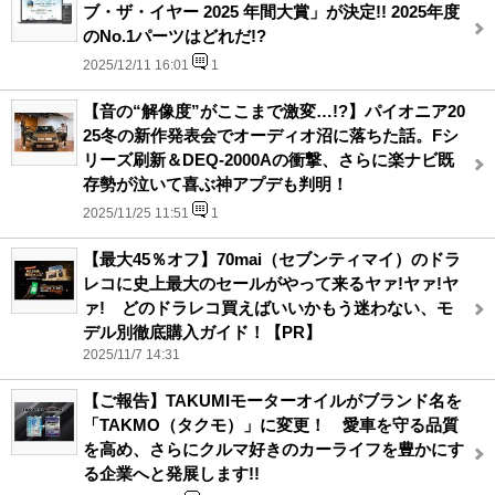
ブ・ザ・イヤー 2025 年間大賞」が決定!! 2025年度
のNo.1パーツはどれだ!?
2025/12/11 16:01
1
【音の“解像度”がここまで激変…!?】パイオニア20
25冬の新作発表会でオーディオ沼に落ちた話。Fシ
リーズ刷新＆DEQ-2000Aの衝撃、さらに楽ナビ既
存勢が泣いて喜ぶ神アプデも判明！
2025/11/25 11:51
1
【最大45％オフ】70mai（セブンティマイ）のドラ
レコに史上最大のセールがやって来るヤァ!ヤァ!ヤ
ァ! どのドラレコ買えばいいかもう迷わない、モ
デル別徹底購入ガイド！【PR】
2025/11/7 14:31
【ご報告】TAKUMIモーターオイルがブランド名を
「TAKMO（タクモ）」に変更！ 愛車を守る品質
を高め、さらにクルマ好きのカーライフを豊かにす
る企業へと発展します!!