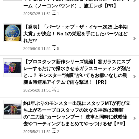
ーム（ノーコンパウンド）」施工レポ【PR】
2025/7/25 11:51
1
【発表】「パーツ・オブ・ザ・イヤー2025 上半期
大賞」が決定！ No.1の栄冠を手にしたパーツはど
れだ!?
2025/6/19 11:51
5
【プロスタッフ新作シリーズ続編】窓ガラスにスプ
レーするだけで撥水させるガラスコーティング剤だ
と…？ モンスター“油膜”がいてもお構いなしの剛
腕＆時短系アイテムで雨を撃退！【PR】
2025/5/28 11:51
1
約1年ぶりのモンスター出現にスタッフMTが再び立
ち上がるーープロスタッフの次なる神器は2種類
の“二刀流”カーシャンプー！ 洗車と同時に鉄粉除
去やコーティングもまとめてやっつけるぜ【PR】
2025/5/21 11:51
2