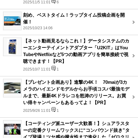
2025/11/5 11:01
6
刻め、ベストタイム！ラップタイム投稿企画を開
催！
2025/10/23 14:06
【ネット動画見るならこれ！】データシステムのカ
ーエンターテイメントアダプター「U2KIT」はYou
TubeやNetflixなど5つの動画アプリを簡単接続で視
聴できます！【PR】
2025/10/7 11:01
1
【プレゼント企画あり】進撃の4K！ 70maiが3カ
メラのハイエンドモデルからお手頃コスパ最強モデ
ルまで、最新4Kドラレコを怒涛のリリース。お買
い得キャンペーンもあるってよ！【PR】
2025/9/26 11:01
1
【コーティング派ユーザー大歓喜！】シュアラスタ
ーの定番クリームワックスに“コンパウンド抜き”タ
イプ登場！ツヤ感や撥水性まで進化した「ゼロクリ