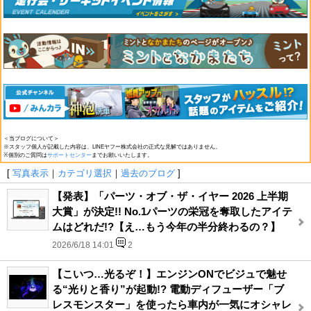
＜当ブログについて＞
※スタッフ個人が記載した内容は、LINEヤフー株式会社の正式な見解ではありません。
※個別のご質問は
サポートセンター
までお願いいたします。
[
写真表示
｜
カテゴリ選択
｜
過去のブログ
]
【発表】「パーツ・オブ・ザ・イヤー 2026 上半期
大賞」が決定!! No.1パーツの栄冠を奪取したアイテ
ムはどれだ!?【え…もう今年の半分終わるの？】
2026/6/18 14:01
2
【こいつ…光るぞ！】エンジンONでビジュで魅せ
る“光りと香り”が起動!? 電動ディフューザー「ブ
レスモンスター」を使ったら車内が一気にオシャレ