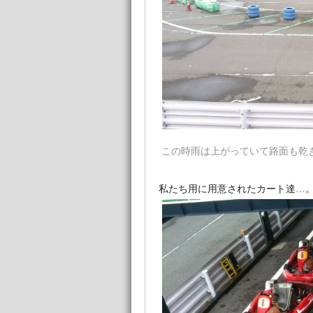
この時雨は上がっていて路面も乾
私たち用に用意されたカート達…。