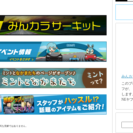
みんカ
このブ
フが、
します
NEヤフ
正式な見解ではありません。