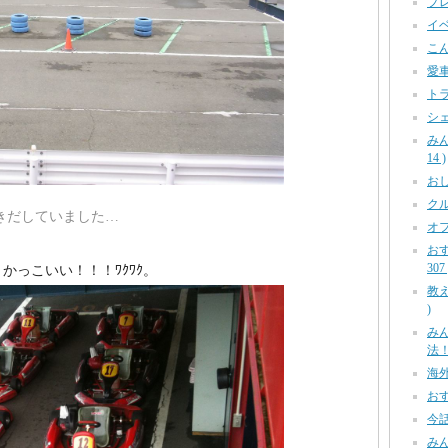
プレ
イベ
こん
愛車
トラ
シェ
み
14 )
おしら
クル
きだしていました…
オフ
お
307 
かっこいい！！！ﾜｸﾜｸ。
教え
)
み
法！ 
海外
おす
今話
みん