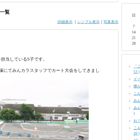
一覧
日
詳細表示
｜
シンプル表示
｜
写真表示
7
14
21
28
担当しているS子です。
「
平塚にてみんカラスタッフでカート大会をしてきまし
53 )
イベ
懐か
こん
みん
みん
)
お！
こ
10 )