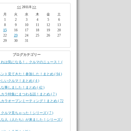
<<
2011/8
>>
月
火
水
木
金
土
1
2
3
4
5
6
8
9
10
11
12
13
15
16
17
18
19
20
22
23
24
25
26
27
29
30
31
ブログカテゴリー
これは気になる！」クルマのニュース！ (
ント見てきた！参加した！まとめ ( 94 )
しいクルマ！まとめ ( 4 )
な事しました！まとめ ( 42 )
カラ特集にまつわる話！まとめ ( 7 )
カラオープンミーティング！まとめ ( 72
クルマ見ちゃった！シリーズ ( 7 )
んな人（人たち）が来ました！シリーズ (