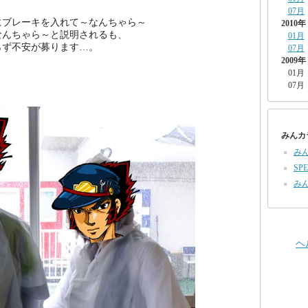
07月
にブレーキを入れて～なんちゃら～
2010年
なんちゃら～と説明されるも、
01月
らず不安が募ります…。
07月
2009年
01月
07月
みんカ
み
SPE
み
ヘ