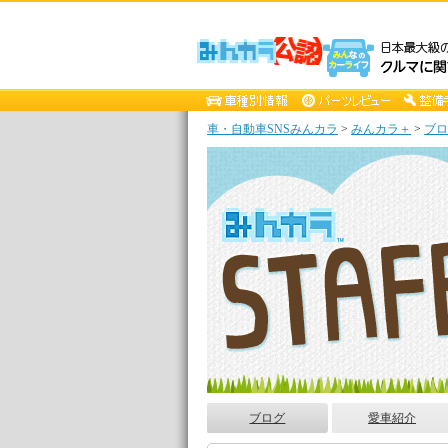
車・自動車SNSみんカラ
>
みんカラ＋
>
ブロ
ブログ
愛車紹介