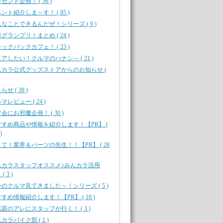
ゼント企画！ ( 36 )
ント紹介しま～す！ ( 85 )
なことできるんだぜ！シリーズ ( 9 )
グランプリ！まとめ ( 24 )
ックバックカフェ！ ( 23 )
アしたい！クルマのハナシ～ ( 21 )
んカラ公式グッズストアからのお知らせ (
せ ( 38 )
マレビュー ( 24 )
会にお邪魔企画！ ( 30 )
すすめ商品や情報を紹介します！【PR】 (
)
て！業界＆パーツの先生！！【PR】 ( 28
んカラスタッフオススメ♪みんカラ活用
( 3 )
のクルマ見てきました～！シリーズ ( 5 )
すめ情報紹介します！【PR】 ( 10 )
題のアレにスタッフが行く！ ( 3 )
カラバイク部 ( 1 )